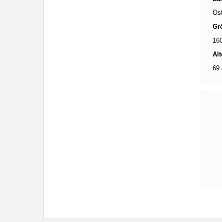
Öst
Gr
16
Alt
69 