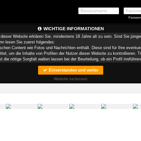
Passwor
WICHTIGE INFORMATIONEN
dieser Website erklären Sie, mindestens 18 Jahre alt zu sein. Sind Sie jüng
ann lesen Sie zuerst folgendes:
schen Content wie Fotos und Nachrichten enthält. Diese sind für Ihre eventue
ittel, um die Inhalte von Profilen der Nutzer dieser Website zu kontrollieren.
die nötige Sorgfalt walten lassen bei der Beurteilung, ob ein Profil irreführen
Einverstanden und weiter
teien, die zusammen mit den eigentlich angeforderten Daten aus dem Internet
speichern.
Website verlassen
munizieren. Sie wissen schließlich nie, ob diese gute oder schlechte Absich
ndere auf Sie zurückführbare Angaben.
liche oder finanzielle Angaben zu machen? Beenden Sie dann unverzüglich d
 erschleichen. Kommunizieren Sie daher über diese Website immer aufmerksam
r Website zu erstellen und darüber Nachrichten an Sie als Nutzer zu senden. 
Profile dienen lediglich dem Austausch von Nachrichten; physische Vereinbarung
 für Minderjährige anderweitig ungeeigneten Netzinhalten in Berührung kommen.
pielsweise
CyberPatrol
oder
Safety Surf
. Diese Programme blockieren den Z
enen angenommen wird, dass sie sich für Minderjährige nicht eignen. Über 
r, die einen Filter für bestimmte Netzinhalte anbieten. Erkundigen Sie sich be
 Funktion Ihres Internetbrowsers vertraut, so dass Sie nachsehen können, wel