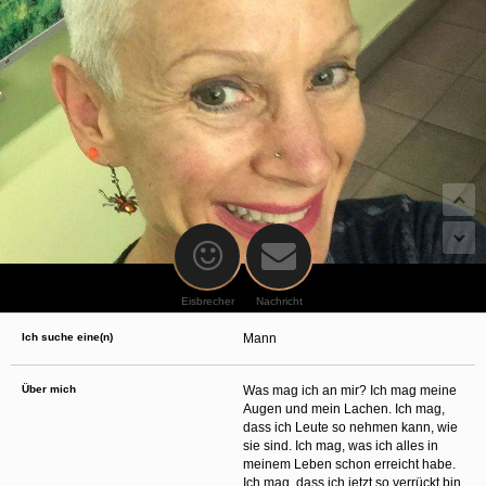
oder finanzielle Angaben zu machen? Beenden Sie dann unverzüglich
die Kommunikation mit dieser Person. Bedenken Sie, dass Menschen in
der Lage sind, sich solche Angaben auf listige Weise von Ihnen zu
erschleichen. Kommunizieren Sie daher über diese Website immer
aufmerksam und vorsichtig.
behält sich das Recht vor, selbst Profile auf dieser Website zu
erstellen und darüber Nachrichten an Sie als Nutzer zu senden. Mit Ihrer Nutzung
dieser Website verstehen und akzeptieren Sie, dass einige der Profile auf dieser
Website fingiert sind. Diese fingierten Profile dienen lediglich dem Austausch von
Nachrichten; physische Vereinbarungen mit Personen hinter fingierten Profilen sind
folglich nicht möglich.
Verhindern Sie, dass Ihre minderjährigen Kinder mit erotischen oder für Minderjährige
anderweitig ungeeigneten Netzinhalten in Berührung kommen. Dafür einige Tips:
Installieren Sie ein Jugendschutzprogramm auf Ihrem Gerät. Beispielsweise
CyberPatrol
oder
Safety Surf
. Diese Programme blockieren den Zugang zu
bestimmten Websites und Netzinhalten. Oft blockieren diese Programme
standardmäßig eine große Anzahl von Websites, von denen angenommen wird,
dass sie sich für Minderjährige nicht eignen. Über Updates können neue Websites
hinzugefügt werden.
Eisbrecher
Nachricht
Wenden Sie sich an Ihren Internetprovider. Es gibt Internetprovider, die einen Filter
für bestimmte Netzinhalte anbieten. Erkundigen Sie sich bei Ihrem Internetprovider
Ich suche eine(n)
Mann
danach.
Kontrollieren Sie Ihren Internetbrowser. Machen Sie sich mit der Funktion Ihres
Internetbrowsers vertraut, so dass Sie nachsehen können, welche Websites von
Ihren minderjährigen Kindern besucht wurden. Sprechen Sie Ihre minderjährigen
Über mich
Was mag ich an mir? Ich mag meine
Kinder auf den Besuch unerwünschter Websites an und vermitteln Sie ihnen, dass
Augen und mein Lachen. Ich mag,
bestimmte Websites nicht für sie geeignet sind. Außerdem können Sie anhand des
dass ich Leute so nehmen kann, wie
Verlaufs das Interesse Ihres Kindes beurteilen und sich obiger Tips bedienen.
Sprechen Sie mit Ihren Kindern. Vermitteln Sie Ihren minderjährigen Kindern, dass
sie sind. Ich mag, was ich alles in
sie Fremden, z. B. auf einer Chat-Website, nie persönliche Angaben machen sollen.
meinem Leben schon erreicht habe.
Bringen Sie ihnen auch bei, dass viele Menschen im Internet ihre wahre Identität
Ich mag, dass ich jetzt so verrückt bin