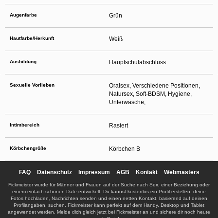
Augenfarbe
Grün
Hautfarbe/Herkunft
Weiß
Ausbildung
Hauptschulabschluss
Sexuelle Vorlieben
Oralsex, Verschiedene Positionen,
Natursex, Soft-BDSM, Hygiene,
Unterwäsche,
Intimbereich
Rasiert
Körbchengröße
Körbchen B
FAQ
Datenschutz
Impressum
AGB
Kontakt
Webmasters
Fickmeister wurde für Männer und Frauen auf der Suche nach Sex, einer Beziehung oder
einem einfach schönen Date entwickelt. Du kannst kostenlos ein Profil erstellen, deine
Fotos hochladen, Nachrichten senden und einen netten Kontakt, basierend auf deinen
Profilangaben, suchen. Fickmeister kann perfekt auf dem Handy, Desktop und Tablet
angewendet werden. Melde dich gleich jetzt bei Fickmeister an und sichere dir noch heute