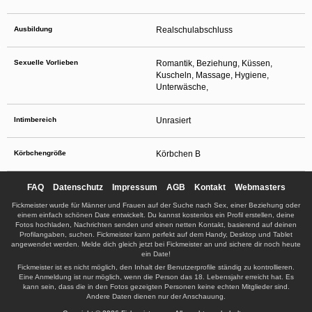
Ausbildung
Realschulabschluss
Sexuelle Vorlieben
Romantik, Beziehung, Küssen,
Kuscheln, Massage, Hygiene,
Unterwäsche,
Intimbereich
Unrasiert
Körbchengröße
Körbchen B
FAQ
Datenschutz
Impressum
AGB
Kontakt
Webmasters
Fickmeister wurde für Männer und Frauen auf der Suche nach Sex, einer Beziehung oder
einem einfach schönen Date entwickelt. Du kannst kostenlos ein Profil erstellen, deine
Fotos hochladen, Nachrichten senden und einen netten Kontakt, basierend auf deinen
Profilangaben, suchen. Fickmeister kann perfekt auf dem Handy, Desktop und Tablet
angewendet werden. Melde dich gleich jetzt bei Fickmeister an und sichere dir noch heute
ein Date!
Fickmeister ist es nicht möglich, den Inhalt der Benutzerprofile ständig zu kontrollieren.
Eine Anmeldung ist nur möglich, wenn die Person das 18. Lebensjahr erreicht hat. Es
kann sein, dass die in den Fotos gezeigten Personen keine echten Mitglieder sind.
Andere Daten dienen nur der Anschauung.