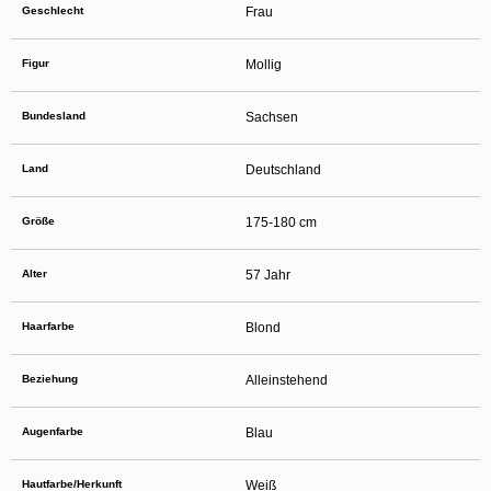
verbergen und mit einer Kontaktaufnahme durchaus böswillige Absichten
Geschlecht
Frau
einhergehen können. Sagen Sie Ihren Kindern auch, dass sie sich nicht mit
unbekannten anderen Minderjährigen, die sie im Netz getroffen haben, verabreden
sollen, ohne sich zuvor mit Ihnen beraten zu haben. Ferner empfiehlt es sich, Ihr
Figur
Mollig
Kind wissen zu lassen, dass es Sie unverzüglich informieren soll, wenn eine Person
im Internet Kontakt mit ihm aufnehmen will oder wenn Ihr Kind auf sexuell getönte
Inhalte oder solche, die ihm Unbehagen verursachen, stößt.
Diese Website wird durch reCAPTCHA geschützt und es gelten die
Bundesland
Sachsen
Datenschutzrichtlinien
sowie die
Allgemeinen Geschäftsbedingungen
von Google.
Auf die Nutzung dieser Website finden die
Allgemeinen Geschäftsbedingungen
und
die
Datenschutzerklärung
von
Anwendung. Mit Ihrem Klick auf
Land
Deutschland
„Einverstanden und weiter“ willigen Sie in die
Datenschutzerklärung
ein. Wenn Sie
sich auf der Website registrieren, willigen Sie zudem in die
Allgemeinen
Geschäftsbedingungen
ein.
Größe
175-180 cm
Alter
57 Jahr
Haarfarbe
Blond
Beziehung
Alleinstehend
Augenfarbe
Blau
Hautfarbe/Herkunft
Weiß