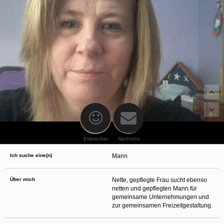
oder finanzielle Angaben zu machen? Beenden Sie dann unverzüglich
die Kommunikation mit dieser Person. Bedenken Sie, dass Menschen in
der Lage sind, sich solche Angaben auf listige Weise von Ihnen zu
erschleichen. Kommunizieren Sie daher über diese Website immer
aufmerksam und vorsichtig.
behält sich das Recht vor, selbst Profile auf dieser Website zu
erstellen und darüber Nachrichten an Sie als Nutzer zu senden. Mit Ihrer Nutzung
dieser Website verstehen und akzeptieren Sie, dass einige der Profile auf dieser
Website fingiert sind. Diese fingierten Profile dienen lediglich dem Austausch von
Nachrichten; physische Vereinbarungen mit Personen hinter fingierten Profilen sind
folglich nicht möglich.
Verhindern Sie, dass Ihre minderjährigen Kinder mit erotischen oder für Minderjährige
anderweitig ungeeigneten Netzinhalten in Berührung kommen. Dafür einige Tips:
Installieren Sie ein Jugendschutzprogramm auf Ihrem Gerät. Beispielsweise
CyberPatrol
oder
Safety Surf
. Diese Programme blockieren den Zugang zu
bestimmten Websites und Netzinhalten. Oft blockieren diese Programme
standardmäßig eine große Anzahl von Websites, von denen angenommen wird,
dass sie sich für Minderjährige nicht eignen. Über Updates können neue Websites
hinzugefügt werden.
Eisbrecher
Nachricht
Wenden Sie sich an Ihren Internetprovider. Es gibt Internetprovider, die einen Filter
für bestimmte Netzinhalte anbieten. Erkundigen Sie sich bei Ihrem Internetprovider
Ich suche eine(n)
Mann
danach.
Kontrollieren Sie Ihren Internetbrowser. Machen Sie sich mit der Funktion Ihres
Internetbrowsers vertraut, so dass Sie nachsehen können, welche Websites von
Ihren minderjährigen Kindern besucht wurden. Sprechen Sie Ihre minderjährigen
Über mich
Nette, gepflegte Frau sucht ebenso
Kinder auf den Besuch unerwünschter Websites an und vermitteln Sie ihnen, dass
netten und gepflegten Mann für
bestimmte Websites nicht für sie geeignet sind. Außerdem können Sie anhand des
gemeinsame Unternehmungen und
Verlaufs das Interesse Ihres Kindes beurteilen und sich obiger Tips bedienen.
Sprechen Sie mit Ihren Kindern. Vermitteln Sie Ihren minderjährigen Kindern, dass
zur gemeinsamen Freizeitgestaltung.
sie Fremden, z. B. auf einer Chat-Website, nie persönliche Angaben machen sollen.
Bringen Sie ihnen auch bei, dass viele Menschen im Internet ihre wahre Identität