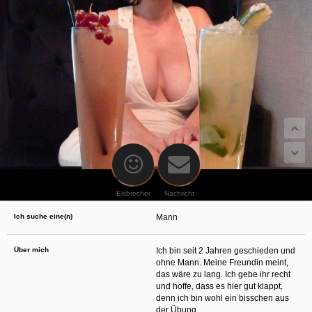
oder finanzielle Angaben zu machen? Beenden Sie dann unverzüglich
die Kommunikation mit dieser Person. Bedenken Sie, dass Menschen in
der Lage sind, sich solche Angaben auf listige Weise von Ihnen zu
erschleichen. Kommunizieren Sie daher über diese Website immer
aufmerksam und vorsichtig.
behält sich das Recht vor, selbst Profile auf dieser Website zu
erstellen und darüber Nachrichten an Sie als Nutzer zu senden. Mit Ihrer Nutzung
dieser Website verstehen und akzeptieren Sie, dass einige der Profile auf dieser
Website fingiert sind. Diese fingierten Profile dienen lediglich dem Austausch von
Nachrichten; physische Vereinbarungen mit Personen hinter fingierten Profilen sind
folglich nicht möglich.
Verhindern Sie, dass Ihre minderjährigen Kinder mit erotischen oder für Minderjährige
anderweitig ungeeigneten Netzinhalten in Berührung kommen. Dafür einige Tips:
Installieren Sie ein Jugendschutzprogramm auf Ihrem Gerät. Beispielsweise
CyberPatrol
oder
Safety Surf
. Diese Programme blockieren den Zugang zu
bestimmten Websites und Netzinhalten. Oft blockieren diese Programme
standardmäßig eine große Anzahl von Websites, von denen angenommen wird,
dass sie sich für Minderjährige nicht eignen. Über Updates können neue Websites
hinzugefügt werden.
Eisbrecher
Nachricht
Wenden Sie sich an Ihren Internetprovider. Es gibt Internetprovider, die einen Filter
für bestimmte Netzinhalte anbieten. Erkundigen Sie sich bei Ihrem Internetprovider
Ich suche eine(n)
Mann
danach.
Kontrollieren Sie Ihren Internetbrowser. Machen Sie sich mit der Funktion Ihres
Internetbrowsers vertraut, so dass Sie nachsehen können, welche Websites von
Ihren minderjährigen Kindern besucht wurden. Sprechen Sie Ihre minderjährigen
Über mich
Ich bin seit 2 Jahren geschieden und
Kinder auf den Besuch unerwünschter Websites an und vermitteln Sie ihnen, dass
ohne Mann. Meine Freundin meint,
bestimmte Websites nicht für sie geeignet sind. Außerdem können Sie anhand des
das wäre zu lang. Ich gebe ihr recht
Verlaufs das Interesse Ihres Kindes beurteilen und sich obiger Tips bedienen.
Sprechen Sie mit Ihren Kindern. Vermitteln Sie Ihren minderjährigen Kindern, dass
und hoffe, dass es hier gut klappt,
sie Fremden, z. B. auf einer Chat-Website, nie persönliche Angaben machen sollen.
denn ich bin wohl ein bisschen aus
Bringen Sie ihnen auch bei, dass viele Menschen im Internet ihre wahre Identität
der Übung.