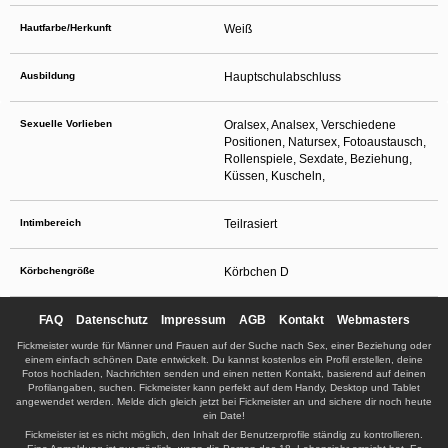
Hautfarbe/Herkunft
Weiß
Ausbildung
Hauptschulabschluss
Sexuelle Vorlieben
Oralsex, Analsex, Verschiedene
Positionen, Natursex, Fotoaustausch,
Rollenspiele, Sexdate, Beziehung,
Küssen, Kuscheln,
Intimbereich
Teilrasiert
Körbchengröße
Körbchen D
FAQ
Datenschutz
Impressum
AGB
Kontakt
Webmasters
Fickmeister wurde für Männer und Frauen auf der Suche nach Sex, einer Beziehung oder
einem einfach schönen Date entwickelt. Du kannst kostenlos ein Profil erstellen, deine
Fotos hochladen, Nachrichten senden und einen netten Kontakt, basierend auf deinen
Profilangaben, suchen. Fickmeister kann perfekt auf dem Handy, Desktop und Tablet
angewendet werden. Melde dich gleich jetzt bei Fickmeister an und sichere dir noch heute
ein Date!
Fickmeister ist es nicht möglich, den Inhalt der Benutzerprofile ständig zu kontrollieren.