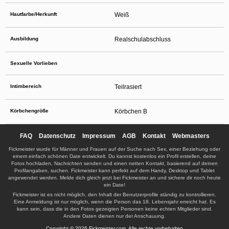
Hautfarbe/Herkunft
Weiß
Ausbildung
Realschulabschluss
Sexuelle Vorlieben
Intimbereich
Teilrasiert
Körbchengröße
Körbchen B
FAQ
Datenschutz
Impressum
AGB
Kontakt
Webmasters
Fickmeister wurde für Männer und Frauen auf der Suche nach Sex, einer Beziehung oder
einem einfach schönen Date entwickelt. Du kannst kostenlos ein Profil erstellen, deine
Fotos hochladen, Nachrichten senden und einen netten Kontakt, basierend auf deinen
Profilangaben, suchen. Fickmeister kann perfekt auf dem Handy, Desktop und Tablet
angewendet werden. Melde dich gleich jetzt bei Fickmeister an und sichere dir noch heute
ein Date!
Fickmeister ist es nicht möglich, den Inhalt der Benutzerprofile ständig zu kontrollieren.
Eine Anmeldung ist nur möglich, wenn die Person das 18. Lebensjahr erreicht hat. Es
kann sein, dass die in den Fotos gezeigten Personen keine echten Mitglieder sind.
Andere Daten dienen nur der Anschauung.
Copyright © 2026 Fickmeister.com. Alle rechte vorbehalten