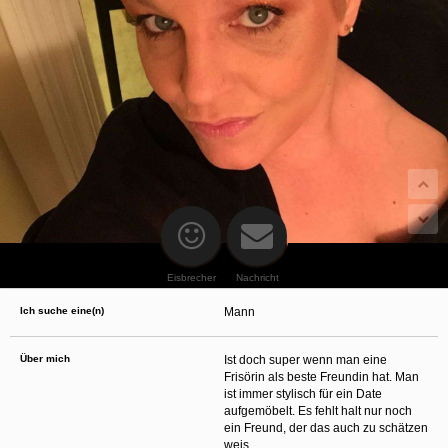
oder finanzielle Angaben zu machen? Beenden Sie dann unverzüglich
die Kommunikation mit dieser Person. Bedenken Sie, dass Menschen in
der Lage sind, sich solche Angaben auf listige Weise von Ihnen zu
erschleichen. Kommunizieren Sie daher über diese Website immer
aufmerksam und vorsichtig.
behält sich das Recht vor, selbst Profile auf dieser Website zu
erstellen und darüber Nachrichten an Sie als Nutzer zu senden. Mit Ihrer Nutzung
dieser Website verstehen und akzeptieren Sie, dass einige der Profile auf dieser
Website fingiert sind. Diese fingierten Profile dienen lediglich dem Austausch von
Nachrichten; physische Vereinbarungen mit Personen hinter fingierten Profilen sind
folglich nicht möglich.
Verhindern Sie, dass Ihre minderjährigen Kinder mit erotischen oder für Minderjährige
anderweitig ungeeigneten Netzinhalten in Berührung kommen. Dafür einige Tips:
Installieren Sie ein Jugendschutzprogramm auf Ihrem Gerät. Beispielsweise
CyberPatrol
oder
Safety Surf
. Diese Programme blockieren den Zugang zu
bestimmten Websites und Netzinhalten. Oft blockieren diese Programme
standardmäßig eine große Anzahl von Websites, von denen angenommen wird,
dass sie sich für Minderjährige nicht eignen. Über Updates können neue Websites
hinzugefügt werden.
Eisbrecher
Nachricht
Wenden Sie sich an Ihren Internetprovider. Es gibt Internetprovider, die einen Filter
für bestimmte Netzinhalte anbieten. Erkundigen Sie sich bei Ihrem Internetprovider
Ich suche eine(n)
Mann
danach.
Kontrollieren Sie Ihren Internetbrowser. Machen Sie sich mit der Funktion Ihres
Internetbrowsers vertraut, so dass Sie nachsehen können, welche Websites von
Ihren minderjährigen Kindern besucht wurden. Sprechen Sie Ihre minderjährigen
Über mich
Ist doch super wenn man eine
Kinder auf den Besuch unerwünschter Websites an und vermitteln Sie ihnen, dass
Frisörin als beste Freundin hat. Man
bestimmte Websites nicht für sie geeignet sind. Außerdem können Sie anhand des
ist immer stylisch für ein Date
Verlaufs das Interesse Ihres Kindes beurteilen und sich obiger Tips bedienen.
Sprechen Sie mit Ihren Kindern. Vermitteln Sie Ihren minderjährigen Kindern, dass
aufgemöbelt. Es fehlt halt nur noch
sie Fremden, z. B. auf einer Chat-Website, nie persönliche Angaben machen sollen.
ein Freund, der das auch zu schätzen
Bringen Sie ihnen auch bei, dass viele Menschen im Internet ihre wahre Identität
weis.