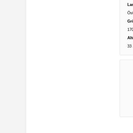
La
Öst
Gr
17
Alt
33 