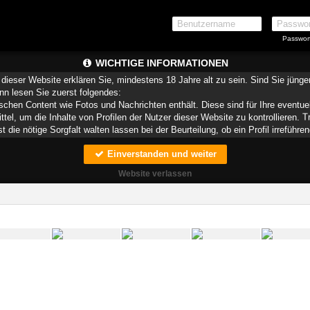
Passwor
WICHTIGE INFORMATIONEN
dieser Website erklären Sie, mindestens 18 Jahre alt zu sein. Sind Sie jüng
ann lesen Sie zuerst folgendes:
schen Content wie Fotos und Nachrichten enthält. Diese sind für Ihre eventue
ittel, um die Inhalte von Profilen der Nutzer dieser Website zu kontrollieren.
die nötige Sorgfalt walten lassen bei der Beurteilung, ob ein Profil irreführen
Einverstanden und weiter
teien, die zusammen mit den eigentlich angeforderten Daten aus dem Internet
speichern.
Website verlassen
munizieren. Sie wissen schließlich nie, ob diese gute oder schlechte Absich
ndere auf Sie zurückführbare Angaben.
liche oder finanzielle Angaben zu machen? Beenden Sie dann unverzüglich d
 erschleichen. Kommunizieren Sie daher über diese Website immer aufmerksam
r Website zu erstellen und darüber Nachrichten an Sie als Nutzer zu senden. 
Profile dienen lediglich dem Austausch von Nachrichten; physische Vereinbarung
 für Minderjährige anderweitig ungeeigneten Netzinhalten in Berührung kommen.
pielsweise
CyberPatrol
oder
Safety Surf
. Diese Programme blockieren den Z
enen angenommen wird, dass sie sich für Minderjährige nicht eignen. Über 
r, die einen Filter für bestimmte Netzinhalte anbieten. Erkundigen Sie sich be
 Funktion Ihres Internetbrowsers vertraut, so dass Sie nachsehen können, wel