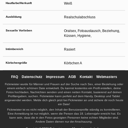
Hautfarbe/Herkunft
Weiß
Ausbildung
Realschulabschluss
Sexuelle Vorlieben
Oralsex, Fotoaustausch, Beziehung,
Küssen, Hygiene,
Intimbereich
Rasiert
Körbchengröße
Körbchen A
FAQ
Datenschutz
Impressum
AGB
Kontakt
Webmasters
Fickmeister wurde für Männer und Frauen auf der Suche nach Sex, einer Beziehung oder
einem einfach schönen Date entwickelt. Du kannst kostenlos ein Profil erstellen, deine
Fotos hochladen, Nachrichten senden und einen netten Kontakt, basierend auf deinen
Profilangaben, suchen. Fickmeister kann perfekt auf dem Handy, Desktop und Tablet
angewendet werden. Melde dich gleich jetzt bei Fickmeister an und sichere dir noch heute
ein Date!
Fickmeister ist es nicht möglich, den Inhalt der Benutzerprofile ständig zu kontrollieren.
Eine Anmeldung ist nur möglich, wenn die Person das 18. Lebensjahr erreicht hat. Es
kann sein, dass die in den Fotos gezeigten Personen keine echten Mitglieder sind.
Andere Daten dienen nur der Anschauung.