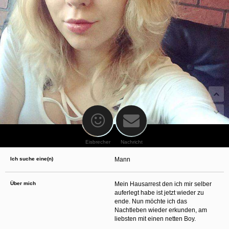
oder finanzielle Angaben zu machen? Beenden Sie dann unverzüglich
die Kommunikation mit dieser Person. Bedenken Sie, dass Menschen in
der Lage sind, sich solche Angaben auf listige Weise von Ihnen zu
erschleichen. Kommunizieren Sie daher über diese Website immer
aufmerksam und vorsichtig.
behält sich das Recht vor, selbst Profile auf dieser Website zu
erstellen und darüber Nachrichten an Sie als Nutzer zu senden. Mit Ihrer Nutzung
dieser Website verstehen und akzeptieren Sie, dass einige der Profile auf dieser
Website fingiert sind. Diese fingierten Profile dienen lediglich dem Austausch von
Nachrichten; physische Vereinbarungen mit Personen hinter fingierten Profilen sind
folglich nicht möglich.
Verhindern Sie, dass Ihre minderjährigen Kinder mit erotischen oder für Minderjährige
anderweitig ungeeigneten Netzinhalten in Berührung kommen. Dafür einige Tips:
Installieren Sie ein Jugendschutzprogramm auf Ihrem Gerät. Beispielsweise
CyberPatrol
oder
Safety Surf
. Diese Programme blockieren den Zugang zu
bestimmten Websites und Netzinhalten. Oft blockieren diese Programme
standardmäßig eine große Anzahl von Websites, von denen angenommen wird,
dass sie sich für Minderjährige nicht eignen. Über Updates können neue Websites
hinzugefügt werden.
Eisbrecher
Nachricht
Wenden Sie sich an Ihren Internetprovider. Es gibt Internetprovider, die einen Filter
für bestimmte Netzinhalte anbieten. Erkundigen Sie sich bei Ihrem Internetprovider
Ich suche eine(n)
Mann
danach.
Kontrollieren Sie Ihren Internetbrowser. Machen Sie sich mit der Funktion Ihres
Internetbrowsers vertraut, so dass Sie nachsehen können, welche Websites von
Ihren minderjährigen Kindern besucht wurden. Sprechen Sie Ihre minderjährigen
Über mich
Mein Hausarrest den ich mir selber
Kinder auf den Besuch unerwünschter Websites an und vermitteln Sie ihnen, dass
auferlegt habe ist jetzt wieder zu
bestimmte Websites nicht für sie geeignet sind. Außerdem können Sie anhand des
ende. Nun möchte ich das
Verlaufs das Interesse Ihres Kindes beurteilen und sich obiger Tips bedienen.
Sprechen Sie mit Ihren Kindern. Vermitteln Sie Ihren minderjährigen Kindern, dass
Nachtleben wieder erkunden, am
sie Fremden, z. B. auf einer Chat-Website, nie persönliche Angaben machen sollen.
liebsten mit einen netten Boy.
Bringen Sie ihnen auch bei, dass viele Menschen im Internet ihre wahre Identität