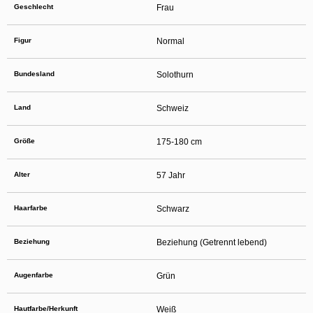
verbergen und mit einer Kontaktaufnahme durchaus böswillige Absichten
Geschlecht
Frau
einhergehen können. Sagen Sie Ihren Kindern auch, dass sie sich nicht mit
unbekannten anderen Minderjährigen, die sie im Netz getroffen haben, verabreden
sollen, ohne sich zuvor mit Ihnen beraten zu haben. Ferner empfiehlt es sich, Ihr
Figur
Normal
Kind wissen zu lassen, dass es Sie unverzüglich informieren soll, wenn eine Person
im Internet Kontakt mit ihm aufnehmen will oder wenn Ihr Kind auf sexuell getönte
Inhalte oder solche, die ihm Unbehagen verursachen, stößt.
Diese Website wird durch reCAPTCHA geschützt und es gelten die
Bundesland
Solothurn
Datenschutzrichtlinien
sowie die
Allgemeinen Geschäftsbedingungen
von Google.
Auf die Nutzung dieser Website finden die
Allgemeinen Geschäftsbedingungen
und
die
Datenschutzerklärung
von
Anwendung. Mit Ihrem Klick auf
Land
Schweiz
„Einverstanden und weiter“ willigen Sie in die
Datenschutzerklärung
ein. Wenn Sie
sich auf der Website registrieren, willigen Sie zudem in die
Allgemeinen
Geschäftsbedingungen
ein.
Größe
175-180 cm
Alter
57 Jahr
Haarfarbe
Schwarz
Beziehung
Beziehung (Getrennt lebend)
Augenfarbe
Grün
Hautfarbe/Herkunft
Weiß