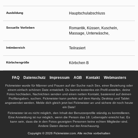
Ausbildung
Hauptschulabschluss
Sexuelle Vorlieben
Romantik, Küssen, Kuscheln,
Massage, Unterwäsche,
Intimbereich
Teilrasiert
Körbchengröße
Körbchen B
FAQ
Datenschutz
Impressum
AGB
Kontakt
Webmasters
Fickmeister wurde für Männer und Frauen auf der Suche nach Sex, einer Beziehung oder
einem einfach schönen Date entwickelt. Du kannst kostenlos ein Profil erstellen, deine
Fotos hochladen, Nachrichten senden und einen netten Kontakt, basierend auf deinen
Profilangaben, suchen. Fickmeister kann perfekt auf dem Handy, Desktop und Tablet
angewendet werden. Melde dich gleich jetzt bei Fickmeister an und sichere dir noch heute
ein Date!
Fickmeister ist es nicht möglich, den Inhalt der Benutzerprofile ständig zu kontrollieren.
Eine Anmeldung ist nur möglich, wenn die Person das 18. Lebensjahr erreicht hat. Es
kann sein, dass die in den Fotos gezeigten Personen keine echten Mitglieder sind.
Andere Daten dienen nur der Anschauung.
Copyright © 2026 Fickmeister.com. Alle rechte vorbehalten