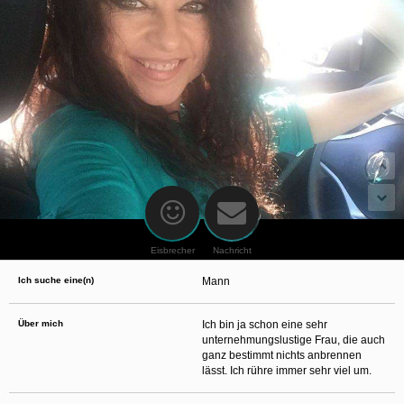
oder finanzielle Angaben zu machen? Beenden Sie dann unverzüglich
die Kommunikation mit dieser Person. Bedenken Sie, dass Menschen in
der Lage sind, sich solche Angaben auf listige Weise von Ihnen zu
erschleichen. Kommunizieren Sie daher über diese Website immer
aufmerksam und vorsichtig.
behält sich das Recht vor, selbst Profile auf dieser Website zu
erstellen und darüber Nachrichten an Sie als Nutzer zu senden. Mit Ihrer Nutzung
dieser Website verstehen und akzeptieren Sie, dass einige der Profile auf dieser
Website fingiert sind. Diese fingierten Profile dienen lediglich dem Austausch von
Nachrichten; physische Vereinbarungen mit Personen hinter fingierten Profilen sind
folglich nicht möglich.
Verhindern Sie, dass Ihre minderjährigen Kinder mit erotischen oder für Minderjährige
anderweitig ungeeigneten Netzinhalten in Berührung kommen. Dafür einige Tips:
Installieren Sie ein Jugendschutzprogramm auf Ihrem Gerät. Beispielsweise
CyberPatrol
oder
Safety Surf
. Diese Programme blockieren den Zugang zu
bestimmten Websites und Netzinhalten. Oft blockieren diese Programme
standardmäßig eine große Anzahl von Websites, von denen angenommen wird,
dass sie sich für Minderjährige nicht eignen. Über Updates können neue Websites
hinzugefügt werden.
Eisbrecher
Nachricht
Wenden Sie sich an Ihren Internetprovider. Es gibt Internetprovider, die einen Filter
für bestimmte Netzinhalte anbieten. Erkundigen Sie sich bei Ihrem Internetprovider
Ich suche eine(n)
Mann
danach.
Kontrollieren Sie Ihren Internetbrowser. Machen Sie sich mit der Funktion Ihres
Internetbrowsers vertraut, so dass Sie nachsehen können, welche Websites von
Ihren minderjährigen Kindern besucht wurden. Sprechen Sie Ihre minderjährigen
Über mich
Ich bin ja schon eine sehr
Kinder auf den Besuch unerwünschter Websites an und vermitteln Sie ihnen, dass
unternehmungslustige Frau, die auch
bestimmte Websites nicht für sie geeignet sind. Außerdem können Sie anhand des
ganz bestimmt nichts anbrennen
Verlaufs das Interesse Ihres Kindes beurteilen und sich obiger Tips bedienen.
Sprechen Sie mit Ihren Kindern. Vermitteln Sie Ihren minderjährigen Kindern, dass
lässt. Ich rühre immer sehr viel um.
sie Fremden, z. B. auf einer Chat-Website, nie persönliche Angaben machen sollen.
Bringen Sie ihnen auch bei, dass viele Menschen im Internet ihre wahre Identität