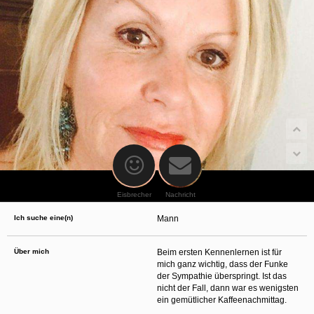
oder finanzielle Angaben zu machen? Beenden Sie dann unverzüglich
die Kommunikation mit dieser Person. Bedenken Sie, dass Menschen in
der Lage sind, sich solche Angaben auf listige Weise von Ihnen zu
erschleichen. Kommunizieren Sie daher über diese Website immer
aufmerksam und vorsichtig.
behält sich das Recht vor, selbst Profile auf dieser Website zu
erstellen und darüber Nachrichten an Sie als Nutzer zu senden. Mit Ihrer Nutzung
dieser Website verstehen und akzeptieren Sie, dass einige der Profile auf dieser
Website fingiert sind. Diese fingierten Profile dienen lediglich dem Austausch von
Nachrichten; physische Vereinbarungen mit Personen hinter fingierten Profilen sind
folglich nicht möglich.
Verhindern Sie, dass Ihre minderjährigen Kinder mit erotischen oder für Minderjährige
anderweitig ungeeigneten Netzinhalten in Berührung kommen. Dafür einige Tips:
Installieren Sie ein Jugendschutzprogramm auf Ihrem Gerät. Beispielsweise
CyberPatrol
oder
Safety Surf
. Diese Programme blockieren den Zugang zu
bestimmten Websites und Netzinhalten. Oft blockieren diese Programme
standardmäßig eine große Anzahl von Websites, von denen angenommen wird,
dass sie sich für Minderjährige nicht eignen. Über Updates können neue Websites
hinzugefügt werden.
Eisbrecher
Nachricht
Wenden Sie sich an Ihren Internetprovider. Es gibt Internetprovider, die einen Filter
für bestimmte Netzinhalte anbieten. Erkundigen Sie sich bei Ihrem Internetprovider
Ich suche eine(n)
Mann
danach.
Kontrollieren Sie Ihren Internetbrowser. Machen Sie sich mit der Funktion Ihres
Internetbrowsers vertraut, so dass Sie nachsehen können, welche Websites von
Ihren minderjährigen Kindern besucht wurden. Sprechen Sie Ihre minderjährigen
Über mich
Beim ersten Kennenlernen ist für
Kinder auf den Besuch unerwünschter Websites an und vermitteln Sie ihnen, dass
mich ganz wichtig, dass der Funke
bestimmte Websites nicht für sie geeignet sind. Außerdem können Sie anhand des
der Sympathie überspringt. Ist das
Verlaufs das Interesse Ihres Kindes beurteilen und sich obiger Tips bedienen.
Sprechen Sie mit Ihren Kindern. Vermitteln Sie Ihren minderjährigen Kindern, dass
nicht der Fall, dann war es wenigsten
sie Fremden, z. B. auf einer Chat-Website, nie persönliche Angaben machen sollen.
ein gemütlicher Kaffeenachmittag.
Bringen Sie ihnen auch bei, dass viele Menschen im Internet ihre wahre Identität