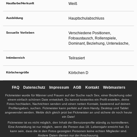
Hautfarbe/Herkunft
Weiß
Ausbildung
Hauptschulabschluss
Sexuelle Vorlieben
Verschiedene Positionen,
Fotoaustausch, Rollenspiele,
Dominant, Beziehung, Unterwäsche,
Intimbereich
Teilrasiert
Körbchengröße
Körbchen D
FAQ
Datenschutz
Impressum
AGB
Kontakt
Webmasters
Fickmeister wurde für Männer und Frauen auf der Suche nach Sex, einer Beziehung oder
einem einfach schönen Date entwickelt. Du kannst kostenlos ein Profil erstellen, deine
Fotos hochladen, Nachrichten senden und einen netten Kontakt, basierend auf deinen
Profilangaben, suchen. Fickmeister kann perfekt auf dem Handy, Desktop und Tablet
angewendet werden. Melde dich gleich jetzt bei Fickmeister an und sichere dir noch heute
ein Date!
Fickmeister ist es nicht möglich, den Inhalt der Benutzerprofile ständig zu kontrollieren.
Eine Anmeldung ist nur möglich, wenn die Person das 18. Lebensjahr erreicht hat. Es
kann sein, dass die in den Fotos gezeigten Personen keine echten Mitglieder sind.
Andere Daten dienen nur der Anschauung.