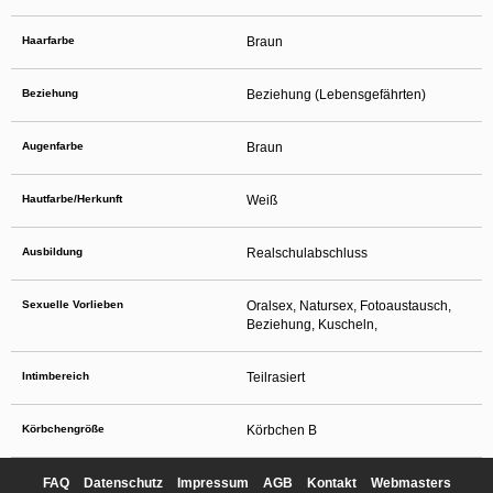
Haarfarbe
Braun
Beziehung
Beziehung (Lebensgefährten)
Augenfarbe
Braun
Hautfarbe/Herkunft
Weiß
Ausbildung
Realschulabschluss
Sexuelle Vorlieben
Oralsex, Natursex, Fotoaustausch,
Beziehung, Kuscheln,
Intimbereich
Teilrasiert
Körbchengröße
Körbchen B
FAQ
Datenschutz
Impressum
AGB
Kontakt
Webmasters