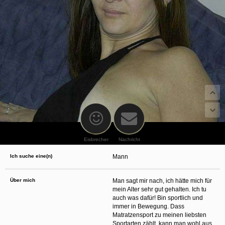
oder finanzielle Angaben zu machen? Beenden Sie dann unverzüglich
die Kommunikation mit dieser Person. Bedenken Sie, dass Menschen in
der Lage sind, sich solche Angaben auf listige Weise von Ihnen zu
erschleichen. Kommunizieren Sie daher über diese Website immer
aufmerksam und vorsichtig.
behält sich das Recht vor, selbst Profile auf dieser Website zu
erstellen und darüber Nachrichten an Sie als Nutzer zu senden. Mit Ihrer Nutzung
dieser Website verstehen und akzeptieren Sie, dass einige der Profile auf dieser
Website fingiert sind. Diese fingierten Profile dienen lediglich dem Austausch von
Nachrichten; physische Vereinbarungen mit Personen hinter fingierten Profilen sind
folglich nicht möglich.
Verhindern Sie, dass Ihre minderjährigen Kinder mit erotischen oder für Minderjährige
anderweitig ungeeigneten Netzinhalten in Berührung kommen. Dafür einige Tips:
Installieren Sie ein Jugendschutzprogramm auf Ihrem Gerät. Beispielsweise
CyberPatrol
oder
Safety Surf
. Diese Programme blockieren den Zugang zu
bestimmten Websites und Netzinhalten. Oft blockieren diese Programme
standardmäßig eine große Anzahl von Websites, von denen angenommen wird,
dass sie sich für Minderjährige nicht eignen. Über Updates können neue Websites
hinzugefügt werden.
Eisbrecher
Nachricht
Wenden Sie sich an Ihren Internetprovider. Es gibt Internetprovider, die einen Filter
für bestimmte Netzinhalte anbieten. Erkundigen Sie sich bei Ihrem Internetprovider
Ich suche eine(n)
Mann
danach.
Kontrollieren Sie Ihren Internetbrowser. Machen Sie sich mit der Funktion Ihres
Internetbrowsers vertraut, so dass Sie nachsehen können, welche Websites von
Ihren minderjährigen Kindern besucht wurden. Sprechen Sie Ihre minderjährigen
Über mich
Man sagt mir nach, ich hätte mich für
Kinder auf den Besuch unerwünschter Websites an und vermitteln Sie ihnen, dass
mein Alter sehr gut gehalten. Ich tu
bestimmte Websites nicht für sie geeignet sind. Außerdem können Sie anhand des
auch was dafür! Bin sportlich und
Verlaufs das Interesse Ihres Kindes beurteilen und sich obiger Tips bedienen.
Sprechen Sie mit Ihren Kindern. Vermitteln Sie Ihren minderjährigen Kindern, dass
immer in Bewegung. Dass
sie Fremden, z. B. auf einer Chat-Website, nie persönliche Angaben machen sollen.
Matratzensport zu meinen liebsten
Bringen Sie ihnen auch bei, dass viele Menschen im Internet ihre wahre Identität
Sportarten zählt, kann man wohl aus