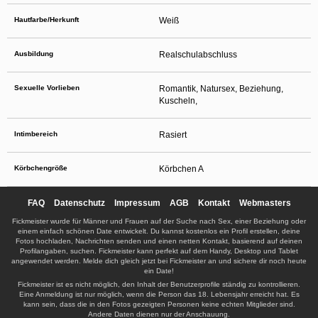
Hautfarbe/Herkunft
Weiß
Ausbildung
Realschulabschluss
Sexuelle Vorlieben
Romantik, Natursex, Beziehung,
Kuscheln,
Intimbereich
Rasiert
Körbchengröße
Körbchen A
FAQ
Datenschutz
Impressum
AGB
Kontakt
Webmasters
Fickmeister wurde für Männer und Frauen auf der Suche nach Sex, einer Beziehung oder
einem einfach schönen Date entwickelt. Du kannst kostenlos ein Profil erstellen, deine
Fotos hochladen, Nachrichten senden und einen netten Kontakt, basierend auf deinen
Profilangaben, suchen. Fickmeister kann perfekt auf dem Handy, Desktop und Tablet
angewendet werden. Melde dich gleich jetzt bei Fickmeister an und sichere dir noch heute
ein Date!
Fickmeister ist es nicht möglich, den Inhalt der Benutzerprofile ständig zu kontrollieren.
Eine Anmeldung ist nur möglich, wenn die Person das 18. Lebensjahr erreicht hat. Es
kann sein, dass die in den Fotos gezeigten Personen keine echten Mitglieder sind.
Andere Daten dienen nur der Anschauung.