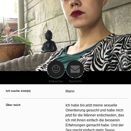
oder finanzielle Angaben zu machen? Beenden Sie dann unverzüglich
die Kommunikation mit dieser Person. Bedenken Sie, dass Menschen in
der Lage sind, sich solche Angaben auf listige Weise von Ihnen zu
erschleichen. Kommunizieren Sie daher über diese Website immer
aufmerksam und vorsichtig.
behält sich das Recht vor, selbst Profile auf dieser Website zu
erstellen und darüber Nachrichten an Sie als Nutzer zu senden. Mit Ihrer Nutzung
dieser Website verstehen und akzeptieren Sie, dass einige der Profile auf dieser
Website fingiert sind. Diese fingierten Profile dienen lediglich dem Austausch von
Nachrichten; physische Vereinbarungen mit Personen hinter fingierten Profilen sind
folglich nicht möglich.
Verhindern Sie, dass Ihre minderjährigen Kinder mit erotischen oder für Minderjährige
anderweitig ungeeigneten Netzinhalten in Berührung kommen. Dafür einige Tips:
Installieren Sie ein Jugendschutzprogramm auf Ihrem Gerät. Beispielsweise
CyberPatrol
oder
Safety Surf
. Diese Programme blockieren den Zugang zu
bestimmten Websites und Netzinhalten. Oft blockieren diese Programme
standardmäßig eine große Anzahl von Websites, von denen angenommen wird,
dass sie sich für Minderjährige nicht eignen. Über Updates können neue Websites
hinzugefügt werden.
Eisbrecher
Nachricht
Wenden Sie sich an Ihren Internetprovider. Es gibt Internetprovider, die einen Filter
für bestimmte Netzinhalte anbieten. Erkundigen Sie sich bei Ihrem Internetprovider
Ich suche eine(n)
Mann
danach.
Kontrollieren Sie Ihren Internetbrowser. Machen Sie sich mit der Funktion Ihres
Internetbrowsers vertraut, so dass Sie nachsehen können, welche Websites von
Ihren minderjährigen Kindern besucht wurden. Sprechen Sie Ihre minderjährigen
Über mich
Ich habe bis jetzt meine sexuelle
Kinder auf den Besuch unerwünschter Websites an und vermitteln Sie ihnen, dass
Orientierung gesucht und habe mich
bestimmte Websites nicht für sie geeignet sind. Außerdem können Sie anhand des
jetzt für die Männer entschieden, das
Verlaufs das Interesse Ihres Kindes beurteilen und sich obiger Tips bedienen.
Sprechen Sie mit Ihren Kindern. Vermitteln Sie Ihren minderjährigen Kindern, dass
ich mit ihnen einfach die besseren
sie Fremden, z. B. auf einer Chat-Website, nie persönliche Angaben machen sollen.
Erfahrungen gemacht habe. Und der
Bringen Sie ihnen auch bei, dass viele Menschen im Internet ihre wahre Identität
Sex macht einfach mehr Spass.