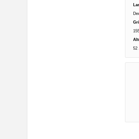
La
De
Gr
15
Alt
52 