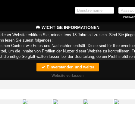
Passwor
WICHTIGE INFORMATIONEN
dieser Website erklären Sie, mindestens 18 Jahre alt zu sein. Sind Sie jüng
ann lesen Sie zuerst folgendes:
schen Content wie Fotos und Nachrichten enthält. Diese sind für Ihre eventue
ittel, um die Inhalte von Profilen der Nutzer dieser Website zu kontrollieren.
die nötige Sorgfalt walten lassen bei der Beurteilung, ob ein Profil irreführen
Einverstanden und weiter
teien, die zusammen mit den eigentlich angeforderten Daten aus dem Internet
speichern.
Website verlassen
munizieren. Sie wissen schließlich nie, ob diese gute oder schlechte Absich
ndere auf Sie zurückführbare Angaben.
liche oder finanzielle Angaben zu machen? Beenden Sie dann unverzüglich d
 erschleichen. Kommunizieren Sie daher über diese Website immer aufmerksam
r Website zu erstellen und darüber Nachrichten an Sie als Nutzer zu senden. 
Profile dienen lediglich dem Austausch von Nachrichten; physische Vereinbarung
 für Minderjährige anderweitig ungeeigneten Netzinhalten in Berührung kommen.
pielsweise
CyberPatrol
oder
Safety Surf
. Diese Programme blockieren den Z
enen angenommen wird, dass sie sich für Minderjährige nicht eignen. Über 
r, die einen Filter für bestimmte Netzinhalte anbieten. Erkundigen Sie sich be
 Funktion Ihres Internetbrowsers vertraut, so dass Sie nachsehen können, wel