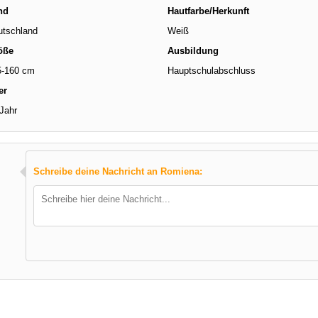
nd
Hautfarbe/Herkunft
utschland
Weiß
öße
Ausbildung
5-160 cm
Hauptschulabschluss
er
Jahr
Schreibe deine Nachricht an Romiena: