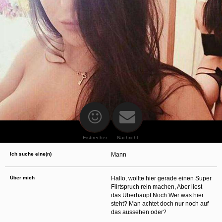
oder finanzielle Angaben zu machen? Beenden Sie dann unverzüglich
die Kommunikation mit dieser Person. Bedenken Sie, dass Menschen in
der Lage sind, sich solche Angaben auf listige Weise von Ihnen zu
erschleichen. Kommunizieren Sie daher über diese Website immer
aufmerksam und vorsichtig.
behält sich das Recht vor, selbst Profile auf dieser Website zu
erstellen und darüber Nachrichten an Sie als Nutzer zu senden. Mit Ihrer Nutzung
dieser Website verstehen und akzeptieren Sie, dass einige der Profile auf dieser
Website fingiert sind. Diese fingierten Profile dienen lediglich dem Austausch von
Nachrichten; physische Vereinbarungen mit Personen hinter fingierten Profilen sind
folglich nicht möglich.
Verhindern Sie, dass Ihre minderjährigen Kinder mit erotischen oder für Minderjährige
anderweitig ungeeigneten Netzinhalten in Berührung kommen. Dafür einige Tips:
Installieren Sie ein Jugendschutzprogramm auf Ihrem Gerät. Beispielsweise
CyberPatrol
oder
Safety Surf
. Diese Programme blockieren den Zugang zu
bestimmten Websites und Netzinhalten. Oft blockieren diese Programme
standardmäßig eine große Anzahl von Websites, von denen angenommen wird,
dass sie sich für Minderjährige nicht eignen. Über Updates können neue Websites
hinzugefügt werden.
Eisbrecher
Nachricht
Wenden Sie sich an Ihren Internetprovider. Es gibt Internetprovider, die einen Filter
für bestimmte Netzinhalte anbieten. Erkundigen Sie sich bei Ihrem Internetprovider
Ich suche eine(n)
Mann
danach.
Kontrollieren Sie Ihren Internetbrowser. Machen Sie sich mit der Funktion Ihres
Internetbrowsers vertraut, so dass Sie nachsehen können, welche Websites von
Ihren minderjährigen Kindern besucht wurden. Sprechen Sie Ihre minderjährigen
Über mich
Hallo, wollte hier gerade einen Super
Kinder auf den Besuch unerwünschter Websites an und vermitteln Sie ihnen, dass
Flirtspruch rein machen, Aber liest
bestimmte Websites nicht für sie geeignet sind. Außerdem können Sie anhand des
das Überhaupt Noch Wer was hier
Verlaufs das Interesse Ihres Kindes beurteilen und sich obiger Tips bedienen.
Sprechen Sie mit Ihren Kindern. Vermitteln Sie Ihren minderjährigen Kindern, dass
steht? Man achtet doch nur noch auf
sie Fremden, z. B. auf einer Chat-Website, nie persönliche Angaben machen sollen.
das aussehen oder?
Bringen Sie ihnen auch bei, dass viele Menschen im Internet ihre wahre Identität