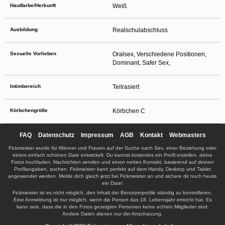
Hautfarbe/Herkunft
Weiß
Ausbildung
Realschulabschluss
Sexuelle Vorlieben
Oralsex, Verschiedene Positionen,
Dominant, Safer Sex,
Intimbereich
Teilrasiert
Körbchengröße
Körbchen C
FAQ
Datenschutz
Impressum
AGB
Kontakt
Webmasters
Fickmeister wurde für Männer und Frauen auf der Suche nach Sex, einer Beziehung oder
einem einfach schönen Date entwickelt. Du kannst kostenlos ein Profil erstellen, deine
Fotos hochladen, Nachrichten senden und einen netten Kontakt, basierend auf deinen
Profilangaben, suchen. Fickmeister kann perfekt auf dem Handy, Desktop und Tablet
angewendet werden. Melde dich gleich jetzt bei Fickmeister an und sichere dir noch heute
ein Date!
Fickmeister ist es nicht möglich, den Inhalt der Benutzerprofile ständig zu kontrollieren.
Eine Anmeldung ist nur möglich, wenn die Person das 18. Lebensjahr erreicht hat. Es
kann sein, dass die in den Fotos gezeigten Personen keine echten Mitglieder sind.
Andere Daten dienen nur der Anschauung.