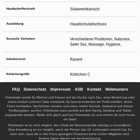
Hautfarbe/Herkunft
Südamerikanisch
Ausbildung
Hauptschulabschluss
Sexuelle Vorlieben
Verschiedene Positionen, Natursex,
Safer Sex, Massage, Hygiene,
Intimbereich
Rasiert
Körbchengröße
Körbchen C
FAQ
Datenschutz
Impressum
AGB
Kontakt
Webmasters
Fickmeister wurde für Männer und Frauen auf der Suche nach Sex, einer Beziehung oder
einem einfach schönen Date entwickelt. Du kannst kostenlos ein Profil erstellen, deine
Fotos hochladen, Nachrichten senden und einen netten Kontakt, basierend auf deinen
Profilangaben, suchen. Fickmeister kann perfekt auf dem Handy, Desktop und Tablet
angewendet werden. Melde dich gleich jetzt bei Fickmeister an und sichere dir noch heute
ein Date!
Fickmeister ist es nicht möglich, den Inhalt der Benutzerprofile ständig zu kontrollieren.
Eine Anmeldung ist nur möglich, wenn die Person das 18. Lebensjahr erreicht hat. Es
kann sein, dass die in den Fotos gezeigten Personen keine echten Mitglieder sind.
Andere Daten dienen nur der Anschauung.