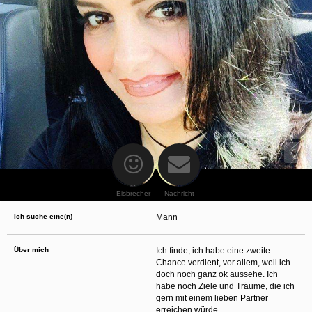
oder finanzielle Angaben zu machen? Beenden Sie dann unverzüglich
die Kommunikation mit dieser Person. Bedenken Sie, dass Menschen in
der Lage sind, sich solche Angaben auf listige Weise von Ihnen zu
erschleichen. Kommunizieren Sie daher über diese Website immer
aufmerksam und vorsichtig.
behält sich das Recht vor, selbst Profile auf dieser Website zu
erstellen und darüber Nachrichten an Sie als Nutzer zu senden. Mit Ihrer Nutzung
dieser Website verstehen und akzeptieren Sie, dass einige der Profile auf dieser
Website fingiert sind. Diese fingierten Profile dienen lediglich dem Austausch von
Nachrichten; physische Vereinbarungen mit Personen hinter fingierten Profilen sind
folglich nicht möglich.
Verhindern Sie, dass Ihre minderjährigen Kinder mit erotischen oder für Minderjährige
anderweitig ungeeigneten Netzinhalten in Berührung kommen. Dafür einige Tips:
Installieren Sie ein Jugendschutzprogramm auf Ihrem Gerät. Beispielsweise
CyberPatrol
oder
Safety Surf
. Diese Programme blockieren den Zugang zu
bestimmten Websites und Netzinhalten. Oft blockieren diese Programme
standardmäßig eine große Anzahl von Websites, von denen angenommen wird,
dass sie sich für Minderjährige nicht eignen. Über Updates können neue Websites
hinzugefügt werden.
Eisbrecher
Nachricht
Wenden Sie sich an Ihren Internetprovider. Es gibt Internetprovider, die einen Filter
für bestimmte Netzinhalte anbieten. Erkundigen Sie sich bei Ihrem Internetprovider
Ich suche eine(n)
Mann
danach.
Kontrollieren Sie Ihren Internetbrowser. Machen Sie sich mit der Funktion Ihres
Internetbrowsers vertraut, so dass Sie nachsehen können, welche Websites von
Ihren minderjährigen Kindern besucht wurden. Sprechen Sie Ihre minderjährigen
Über mich
Ich finde, ich habe eine zweite
Kinder auf den Besuch unerwünschter Websites an und vermitteln Sie ihnen, dass
Chance verdient, vor allem, weil ich
bestimmte Websites nicht für sie geeignet sind. Außerdem können Sie anhand des
doch noch ganz ok aussehe. Ich
Verlaufs das Interesse Ihres Kindes beurteilen und sich obiger Tips bedienen.
Sprechen Sie mit Ihren Kindern. Vermitteln Sie Ihren minderjährigen Kindern, dass
habe noch Ziele und Träume, die ich
sie Fremden, z. B. auf einer Chat-Website, nie persönliche Angaben machen sollen.
gern mit einem lieben Partner
Bringen Sie ihnen auch bei, dass viele Menschen im Internet ihre wahre Identität
erreichen würde.