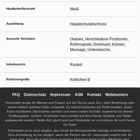
Hautfarbe/Herkunft
Weiß
Ausbildung
Hauptschulabschluss
Sexuelle Vorlieben
Oralsex, Verschiedene Positionen,
Rollenspiele, Dominant, Küssen,
Massage, Unterwäsche,
Intimbereich
Rasiert
Körbchengröße
Körbchen B
FAQ
Datenschutz
Impressum
AGB
Kontakt
Webmasters
Fickmeister wurde für Männer und Frauen auf der Suche nach Sex, einer Beziehung oder
einem einfach schönen Date entwickelt. Du kannst kostenlos ein Profil erstellen, deine
Fotos hochladen, Nachrichten senden und einen netten Kontakt, basierend auf deinen
Profilangaben, suchen. Fickmeister kann perfekt auf dem Handy, Desktop und Tablet
angewendet werden. Melde dich gleich jetzt bei Fickmeister an und sichere dir noch heute
ein Date!
Fickmeister ist es nicht möglich, den Inhalt der Benutzerprofile ständig zu kontrollieren.
Eine Anmeldung ist nur möglich, wenn die Person das 18. Lebensjahr erreicht hat. Es
kann sein, dass die in den Fotos gezeigten Personen keine echten Mitglieder sind.