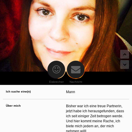
oder finanzielle Angaben zu machen? Beenden Sie dann unverzüglich
die Kommunikation mit dieser Person. Bedenken Sie, dass Menschen in
der Lage sind, sich solche Angaben auf listige Weise von Ihnen zu
erschleichen. Kommunizieren Sie daher über diese Website immer
aufmerksam und vorsichtig.
behält sich das Recht vor, selbst Profile auf dieser Website zu
erstellen und darüber Nachrichten an Sie als Nutzer zu senden. Mit Ihrer Nutzung
dieser Website verstehen und akzeptieren Sie, dass einige der Profile auf dieser
Website fingiert sind. Diese fingierten Profile dienen lediglich dem Austausch von
Nachrichten; physische Vereinbarungen mit Personen hinter fingierten Profilen sind
folglich nicht möglich.
Verhindern Sie, dass Ihre minderjährigen Kinder mit erotischen oder für Minderjährige
anderweitig ungeeigneten Netzinhalten in Berührung kommen. Dafür einige Tips:
Installieren Sie ein Jugendschutzprogramm auf Ihrem Gerät. Beispielsweise
CyberPatrol
oder
Safety Surf
. Diese Programme blockieren den Zugang zu
bestimmten Websites und Netzinhalten. Oft blockieren diese Programme
standardmäßig eine große Anzahl von Websites, von denen angenommen wird,
dass sie sich für Minderjährige nicht eignen. Über Updates können neue Websites
hinzugefügt werden.
Eisbrecher
Nachricht
Wenden Sie sich an Ihren Internetprovider. Es gibt Internetprovider, die einen Filter
für bestimmte Netzinhalte anbieten. Erkundigen Sie sich bei Ihrem Internetprovider
Ich suche eine(n)
Mann
danach.
Kontrollieren Sie Ihren Internetbrowser. Machen Sie sich mit der Funktion Ihres
Internetbrowsers vertraut, so dass Sie nachsehen können, welche Websites von
Ihren minderjährigen Kindern besucht wurden. Sprechen Sie Ihre minderjährigen
Über mich
Bisher war ich eine treue Partnerin,
Kinder auf den Besuch unerwünschter Websites an und vermitteln Sie ihnen, dass
jetzt habe ich herausgefunden, dass
bestimmte Websites nicht für sie geeignet sind. Außerdem können Sie anhand des
ich seit einiger Zeit betrogen werde.
Verlaufs das Interesse Ihres Kindes beurteilen und sich obiger Tips bedienen.
Sprechen Sie mit Ihren Kindern. Vermitteln Sie Ihren minderjährigen Kindern, dass
Und hier kommt meine Rache, ich
sie Fremden, z. B. auf einer Chat-Website, nie persönliche Angaben machen sollen.
biete mich jedem an, der mich
Bringen Sie ihnen auch bei, dass viele Menschen im Internet ihre wahre Identität
nehmen willl.