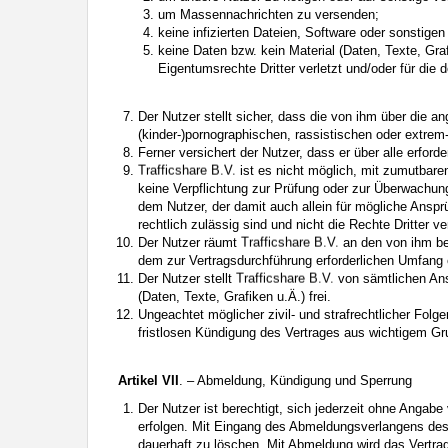
um Massennachrichten zu versenden;
keine infizierten Dateien, Software oder sonstige
keine Daten bzw. kein Material (Daten, Texte, Gra
Eigentumsrechte Dritter verletzt und/oder für di
Der Nutzer stellt sicher, dass die von ihm über die 
(kinder-)pornographischen, rassistischen oder extrem
Ferner versichert der Nutzer, dass er über alle erfor
ist es nicht möglich, mit zumutbare
keine Verpflichtung zur Prüfung oder zur Überwachung, 
dem Nutzer, der damit auch allein für mögliche Ansprüc
rechtlich zulässig sind und nicht die Rechte Dritter ve
Der Nutzer räumt
an den von ihm ber
dem zur Vertragsdurchführung erforderlichen Umfang 
Der Nutzer stellt
von sämtlichen Ans
(Daten, Texte, Grafiken u.Ä.) frei.
Ungeachtet möglicher zivil- und strafrechtlicher Fol
fristlosen Kündigung des Vertrages aus wichtigem Gr
Artikel VII
. – Abmeldung, Kündigung und Sperrung
Der Nutzer ist berechtigt, sich jederzeit ohne Angabe
erfolgen. Mit Eingang des Abmeldungsverlangens des
dauerhaft zu löschen. Mit Abmeldung wird das Vertrag