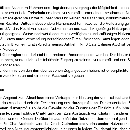
ält der Nutzer im Rahmen des Registrierungsvorgangs die Möglichkeit, einen 
spruch auf die Freischaltung eines Nutzerprofils unter einem bestimmten Nut
amens-)Rechte Dritter zu beachten und keinen rassistischen, diskriminieren
on Rechten Dritter, insbesondere Namensrechten, bzw. auf die Verletzung g
das Recht vor, diesen Nutzernamen und das dazugehörige Nutzerprofil
uf geeignete Weise nachweist oder einen verfügbaren und zulässigen Nutzer
rofil - etwa unter Verwendung verschiedener E-Mail-Adressen - anzulegen oder 
tschrift von ein Gratis-Credits gemäß Artikel II Nr. 3 Satz 1 dieser AGB ist b
IP-Adresse.
ht übertragbar und darf nicht mit anderen Personen geteilt werden. Der Nutzer 
Personen, vorsätzlich oder fahrlässig Zugang zu seinem Nutzerprofil und den 
ugangsdaten.
te Kenntnis von den ihm überlassenen Zugangsdaten haben, ist er verpflichte
en zurücksetzen und ein neues Passwort vergeben.
gen
g ein Angebot zum Abschluss eines Vertrages zur Nutzung der von
das Angebot durch die Freischaltung des Nutzerprofils an. Die kostenfreien S
nen Nutzerprofils sowie die Gewährung des Zugangs/der Einsicht zu/in inhalt
eine
kostenpflichtige Chat-Funktion
. Zum Austausch von Chats mit anderen N
worben werden können. Darüber hinaus erhält der Nutzer mit dem erstmaligen E
er. Pro Chat-Nachricht wird das Credit-Guthaben des verfassenden Nutzers mi
weiligen Nutzung kostenpflichtiger Leistungen in jedem Fall darauf hin, dass 