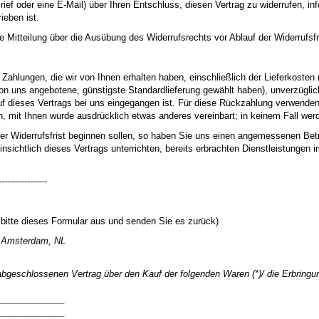
rief oder eine E-Mail) über Ihren Entschluss, diesen Vertrag zu widerrufen, i
ieben ist.
ie Mitteilung über die Ausübung des Widerrufsrechts vor Ablauf der Widerrufsf
 Zahlungen, die wir von Ihnen erhalten haben, einschließlich der Lieferkoste
 von uns angebotene, günstigste Standardlieferung gewählt haben), unverzügl
uf dieses Vertrags bei uns eingegangen ist. Für diese Rückzahlung verwenden 
n, mit Ihnen wurde ausdrücklich etwas anderes vereinbart; in keinem Fall we
er Widerrufsfrist beginnen sollen, so haben Sie uns einen angemessenen Betr
sichtlich dieses Vertrags unterrichten, bereits erbrachten Dienstleistunge
-----------------
e bitte dieses Formular aus und senden Sie es zurück)
,
abgeschlossenen Vertrag über den Kauf der folgenden Waren (*)/ die Erbringu
____________
____________