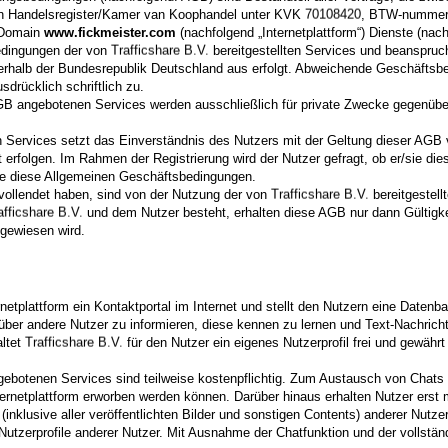
chter Websites an und vermitteln Sie ihnen, dass bestimmte Websites nicht 
hen Handelsregister/Kamer van Koophandel unter KVK
, BTW-numme
 Domain
www.fickmeister.com
(nachfolgend „Internetplattform“) Dienste (na
en Kindern, dass sie Fremden, z. B. auf einer Chat-Website, nie persönliche 
edingungen der von
bereitgestellten Services und beanspruch
er Kontaktaufnahme durchaus böswillige Absichten einhergehen können. Sagen 
erhalb der Bundesrepublik Deutschland aus erfolgt. Abweichende Geschäftsbe
n, ohne sich zuvor mit Ihnen beraten zu haben. Ferner empfiehlt es sich, Ihr 
sdrücklich schriftlich zu.
 Ihr Kind auf sexuell getönte Inhalte oder solche, die ihm Unbehagen verursa
GB angebotenen Services werden ausschließlich für private Zwecke gegenübe
atenschutzrichtlinien
sowie die
Allgemeinen Geschäftsbedingungen
von 
bedingungen
und die
Datenschutzerklärung
von
Anwendung.
n Services setzt das Einverständnis des Nutzers mit der Geltung dieser AGB 
en, willigen Sie zudem in die
Allgemeinen Geschäftsbedingungen
ein.
t erfolgen. Im Rahmen der Registrierung wird der Nutzer gefragt, ob er/sie 
ie diese Allgemeinen Geschäftsbedingungen.
vollendet haben, sind von der Nutzung der von
bereitgestell
und dem Nutzer besteht, erhalten diese AGB nur dann Gültigke
ngewiesen wird.
ternetplattform ein Kontaktportal im Internet und stellt den Nutzern eine Daten
über andere Nutzer zu informieren, diese kennen zu lernen und Text-Nachrich
altet
für den Nutzer ein eigenes Nutzerprofil frei und gewährt
ngebotenen Services sind teilweise kostenpflichtig. Zum Austausch von Chats 
nternetplattform erworben werden können. Darüber hinaus erhalten Nutzer erst 
 (inklusive aller veröffentlichten Bilder und sonstigen Contents) anderer Nutz
te Nutzerprofile anderer Nutzer. Mit Ausnahme der Chatfunktion und der vollstä