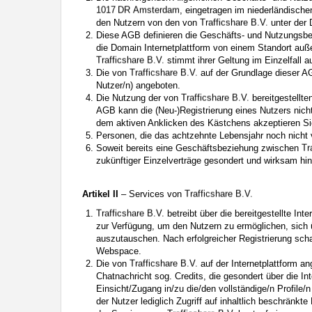
Sprechen Sie Ihre minderjährigen Kinder auf den Besuch unerwüns
, eingetragen im niederländisc
Interesse Ihres Kindes beurteilen und sich obiger Tips bedienen.
den Nutzern von den von
unter der
Sprechen Sie mit Ihren Kindern. Vermitteln Sie Ihren minderjährig
Diese AGB definieren die Geschäfts- und Nutzungsb
Menschen im Internet ihre wahre Identität verbergen und mit ein
die Domain Internetplattform von einem Standort auß
Minderjährigen, die sie im Netz getroffen haben, verabreden solle
stimmt ihrer Geltung im Einzelfall au
eine Person im Internet Kontakt mit ihm aufnehmen will oder wenn
Die von
auf der Grundlage dieser A
Diese Website wird durch reCAPTCHA geschützt und es gelten die
D
Nutzer/n) angeboten.
Auf die Nutzung dieser Website finden die
Allgemeinen Geschäfts
Die Nutzung der von
bereitgestellte
Datenschutzerklärung
ein. Wenn Sie sich auf der Website registrier
AGB kann die (Neu-)Registrierung eines Nutzers nich
dem aktiven Anklicken des Kästchens akzeptieren S
Personen, die das achtzehnte Lebensjahr noch nicht 
Soweit bereits eine Geschäftsbeziehung zwischen
zukünftiger Einzelverträge gesondert und wirksam hi
Artikel II
– Services von
betreibt über die bereitgestellte In
zur Verfügung, um den Nutzern zu ermöglichen, sich 
auszutauschen. Nach erfolgreicher Registrierung sch
Webspace.
Die von
auf der Internetplattform a
Chatnachricht sog. Credits, die gesondert über die I
Einsicht/Zugang in/zu die/den vollständige/n Profile/n
der Nutzer lediglich Zugriff auf inhaltlich beschränk