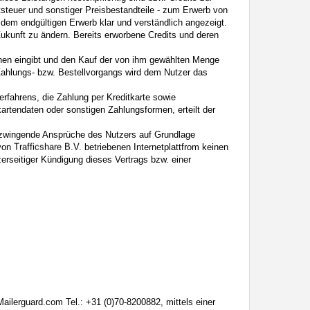
tsteuer und sonstiger Preisbestandteile - zum Erwerb von
 dem endgültigen Erwerb klar und verständlich angezeigt.
ukunft zu ändern. Bereits erworbene Credits und deren
ionen eingibt und den Kauf der von ihm gewählten Menge
 Zahlungs- bzw. Bestellvorgangs wird dem Nutzer das
fahrens, die Zahlung per Kreditkarte sowie
rtendaten oder sonstigen Zahlungsformen, erteilt der
 zwingende Ansprüche des Nutzers auf Grundlage
 von
betriebenen Internetplattfrom keinen
zerseitiger Kündigung dieses Vertrags bzw. einer
reliaM@troppuS
Tel.: +31 (0)70-8200882, mittels einer