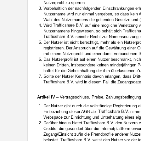
Nutzerprofil zu sperren.
Vorbehaltlich der nachfolgenden Einschränkungen erh
Nutzername wird nur einmal vergeben, so dass kein An
Wahl des Nutzernamens die geltenden Gesetze und (N
Wird
auf eine mögliche Verletzung v
Nutzernamens hingewiesen, so behält sich
sein/ihr Recht zur Namensnutzung a
Der Nutzer ist nicht berechtigt, mehr als ein Nutzerp
registrieren. Der Anspruch auf die Gewährung einer Gu
mit einem Nutzerprofil und einer damit verbundenen 
Das Nutzerprofil ist auf einen Nutzer beschränkt, nic
keinen Dritten, insbesondere keinen minderjährigen 
haftet für die Geheimhaltung der ihm überlassenen Z
Sollte der Nutzer Kenntnis davon erlangen, dass Drit
wird in diesem Fall die Zugangsdat
Artikel IV
– Vertragsschluss, Preise, Zahlungsbedingun
Der Nutzer gibt durch die vollständige Registrierun
Einbeziehung dieser AGB ab.
nimmt 
Webspace zur Einrichtung und Unterhaltung eines eige
Darüber hinaus bietet
den Nutzern 
Credits, die gesondert über die Internetplattform er
Zugang/Einsicht zu/in die Fremdprofile anderer Nutz
belastet.
weist den Nutzer vor der je