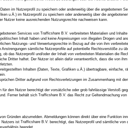
n Daten im Nutzerprofil zu speichern oder anderweitig über die angebotenen Se
fiken u.Ä.) im Nutzerprofil zu speichern oder anderweitig über die angebotene
e der Nutzer keine ausreichenden Nutzungsrechte nachweisen kann.
angebotenen Services von
verbreiteten Materialien und Inhalt
-politischen Inhalt haben und keine Anpreisungen von illegalen Drogen und and
derlichen Nutzungs- und Verwertungsrechte in Bezug auf die von ihm verbreitete
n Anstrengungen sämtliche Nutzerprofile auf potentielle Rechtsverstöße zu 
ob das Nutzerprofil und/oder der Inhalt von verbreiteten Materialien die Rechte
he Dritter haftet. Der Nutzer ist allein dafür verantwortlich, dass die von ihm 
rletzten.
eitgestellten Inhalten (Daten, Texte, Grafiken u.Ä.) übertragbare, einfache, 
ein.
prüchen Dritter aufgrund von Rechtsverletzungen im Zusammenhang mit den v
gen für den Nutzer berechtigt der vorsätzliche oder grob fahrlässige Verstoß
und. Ferner behält sich
das Recht zur Geltendmachung von 
 von Gründen abzumelden. Abmeldungen können direkt über eine Funktion innerh
 Nutzers ist
berechtigt, das Nutzerprofil und sämtliche von 
sverhältnis beendet.