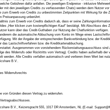
welche Gebühren dafür anfallen. Die jeweiligen Endpreise - inklusive Mehrwer
der mit den jeweiligen Credits zu verfassenden Chats) werden dem Nutzer vor
se zum Erwerb von Credits zu unbestimmten Zeitpunkten mit Wirkung für die Z
en Preisanpassung unberührt.
erhältnis zum Erwerb von Credits dadurch ab, dass er seine Zahlungsinformat
ldes „Hier klicken zum kostenpflichtigen Kauf“ bestätigt. Mit Abschluss des
tzer kann über das Credit-Guthaben zur Nutzung der Chatfunktion verfügen.
anderem die automatische Abbuchung vom Konto im Wege eines Lastschriftver
rfügung. Mit der Angabe der entsprechenden Bankverbindung bzw. der Kreditka
 das Lastschriftverfahren bzw. die Kreditkartenabbuchung.
ckerstattet. Ausgenommen von vorstehendem Rückerstattungsausschluss sind
lge des Widerrufs oder Rücktritts vom Vertrag). Credits haben außerhalb der
lt werden. Alle Credits verfallen automatisch und verlieren ihren Wert bei nut
.
des Widerrufsrechts
e von Gründen diesen Vertrag zu widerrufen.
 Vertragsabschlusses.
,
,
,
(E-mail:
moc.draug