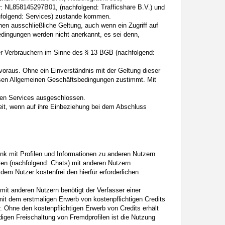
für sie geeignet sind. Außerdem können Sie anhand des Verlaufs das
r:
, (nachfolgend:
) und
chfolgend: Services) zustande kommen.
Angaben machen sollen. Bringen Sie ihnen auch bei, dass viele
en ausschließliche Geltung, auch wenn ein Zugriff auf
Sie Ihren Kindern auch, dass sie sich nicht mit unbekannten anderen
dingungen werden nicht anerkannt, es sei denn,
Kind wissen zu lassen, dass es Sie unverzüglich informieren soll, wenn
chen, stößt.
r Verbrauchern im Sinne des § 13 BGB (nachfolgend:
Google.
 Mit Ihrem Klick auf „Einverstanden und weiter“ willigen Sie in die
voraus. Ohne ein Einverständnis mit der Geltung dieser
diesen Allgemeinen Geschäftsbedingungen zustimmt. Mit
ten Services ausgeschlossen.
it, wenn auf ihre Einbeziehung bei dem Abschluss
bank mit Profilen und Informationen zu anderen Nutzern
ten (nachfolgend: Chats) mit anderen Nutzern
 dem Nutzer kostenfrei den hierfür erforderlichen
mit anderen Nutzern benötigt der Verfasser einer
mit dem erstmaligen Erwerb von kostenpflichtigen Credits
er. Ohne den kostenpflichtigen Erwerb von Credits erhält
ndigen Freischaltung von Fremdprofilen ist die Nutzung