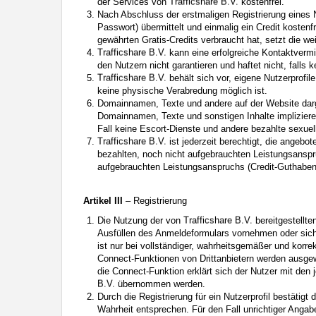
der Services von
kostenfrei.
Nach Abschluss der erstmaligen Registrierung eines 
Passwort) übermittelt und einmalig ein Credit kostenf
gewährten Gratis-Credits verbraucht hat, setzt die we
kann eine erfolgreiche Kontaktver
den Nutzern nicht garantieren und haftet nicht, fall
behält sich vor, eigene Nutzerprofil
keine physische Verabredung möglich ist.
Domainnamen, Texte und andere auf der Website darges
Domainnamen, Texte und sonstigen Inhalte impliziere
Fall keine Escort-Dienste und andere bezahlte sexuel
ist jederzeit berechtigt, die angebo
bezahlten, noch nicht aufgebrauchten Leistungsanspr
aufgebrauchten Leistungsanspruchs (Credit-Guthaben
Artikel III
– Registrierung
Die Nutzung der von
bereitgestellte
Ausfüllen des Anmeldeformulars vornehmen oder sich ü
ist nur bei vollständiger, wahrheitsgemäßer und kor
Connect-Funktionen von Drittanbietern werden ausgew
die Connect-Funktion erklärt sich der Nutzer mit den 
übernommen werden.
Durch die Registrierung für ein Nutzerprofil bestätig
Wahrheit entsprechen. Für den Fall unrichtiger Angab