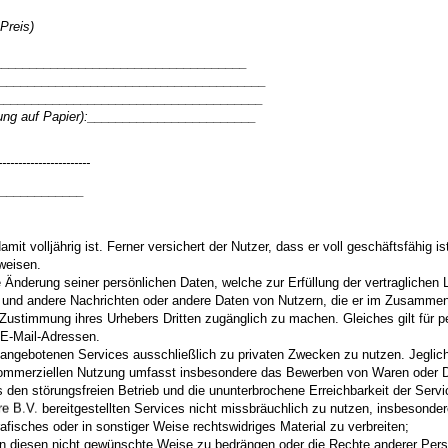
Preis)
_____________________________________
______________________________________
_______________________________________
ilung auf Papier):________________________
-----------------------
_____________
mit volljährig ist. Ferner versichert der Nutzer, dass er voll geschäftsfähig is
weisen.
 Änderung seiner persönlichen Daten, welche zur Erfüllung der vertraglichen L
ils und andere Nachrichten oder andere Daten von Nutzern, die er im Zusamm
ne Zustimmung ihres Urhebers Dritten zugänglich zu machen. Gleiches gilt für
E-Mail-Adressen.
angebotenen Services ausschließlich zu privaten Zwecken zu nutzen. Jeglic
 kommerziellen Nutzung umfasst insbesondere das Bewerben von Waren oder D
as den störungsfreien Betrieb und die ununterbrochene Erreichbarkeit der Ser
bereitgestellten Services nicht missbräuchlich zu nutzen, insbesonder
afisches oder in sonstiger Weise rechtswidriges Material zu verbreiten;
on diesen nicht gewünschte Weise zu bedrängen oder die Rechte anderer Pers