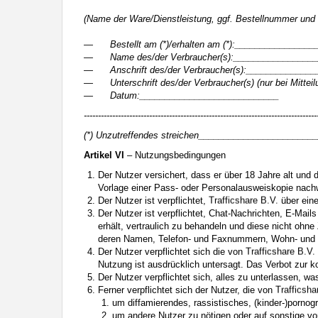
(Name der Ware/Dienstleistung, ggf. Bestellnummer und 
— Bestellt am (*)/erhalten am (*):_______________
— Name des/der Verbraucher(s):_________________
— Anschrift des/der Verbraucher(s):_____________
— Unterschrift des/der Verbraucher(s) (nur bei Mitte
— Datum:____________________________
----------------------------------------------------------------------------------
(*) Unzutreffendes streichen_______________________
Artikel VI
– Nutzungsbedingungen
Der Nutzer versichert, dass er über 18 Jahre alt und da
Vorlage einer Pass- oder Personalausweiskopie nach
Der Nutzer ist verpflichtet,
über eine
Der Nutzer ist verpflichtet, Chat-Nachrichten, E-Ma
erhält, vertraulich zu behandeln und diese nicht oh
deren Namen, Telefon- und Faxnummern, Wohn- und 
Der Nutzer verpflichtet sich die von
Nutzung ist ausdrücklich untersagt. Das Verbot zur
Der Nutzer verpflichtet sich, alles zu unterlassen, w
Ferner verpflichtet sich der Nutzer, die von
um diffamierendes, rassistisches, (kinder-)pornogr
um andere Nutzer zu nötigen oder auf sonstige v