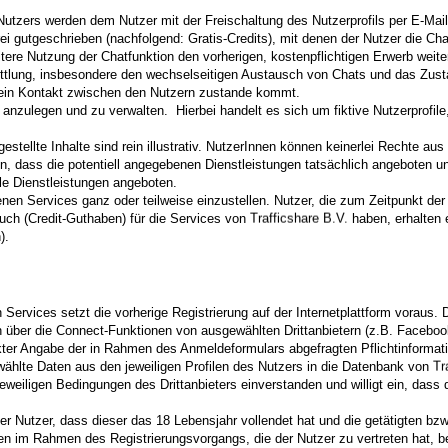
Nutzers werden dem Nutzer mit der Freischaltung des Nutzerprofils per E-M
rei gutgeschrieben (nachfolgend: Gratis-Credits), mit denen der Nutzer die C
itere Nutzung der Chatfunktion den vorherigen, kostenpflichtigen Erwerb weite
mittlung, insbesondere den wechselseitigen Austausch von Chats und das Z
s kein Kontakt zwischen den Nutzern zustande kommt.
e anzulegen und zu verwalten. Hierbei handelt es sich um fiktive Nutzerprofi
tellte Inhalte sind rein illustrativ. NutzerInnen können keinerlei Rechte au
n, dass die potentiell angegebenen Dienstleistungen tatsächlich angeboten u
le Dienstleistungen angeboten.
tenen Services ganz oder teilweise einzustellen. Nutzer, die zum Zeitpunkt de
uch (Credit-Guthaben) für die Services von
haben, erhalten 
).
n Services setzt die vorherige Registrierung auf der Internetplattform voraus.
ber die Connect-Funktionen von ausgewählten Drittanbietern (z.B. Facebook-C
rekter Angabe der in Rahmen des Anmeldeformulars abgefragten Pflichtinforma
ählte Daten aus den jeweiligen Profilen des Nutzers in die Datenbank von
jeweiligen Bedingungen des Drittanbieters einverstanden und willigt ein, dass
t der Nutzer, dass dieser das 18 Lebensjahr vollendet hat und die getätigten 
en im Rahmen des Registrierungsvorgangs, die der Nutzer zu vertreten hat, b