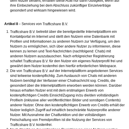
dem Nutzer besteht, erhalten diese AGB nur dann Gültigkeit, wenn auf
verbergen und mit einer Kontaktaufnahme durchaus böswillige Absichten
ihre Einbeziehung bei dem Abschluss zukünftiger Einzelverträge
einhergehen können. Sagen Sie Ihren Kindern auch, dass sie sich nicht mit
unbekannten anderen Minderjährigen, die sie im Netz getroffen haben, verabreden
gesondert und wirksam hingewiesen wird.
sollen, ohne sich zuvor mit Ihnen beraten zu haben. Ferner empfiehlt es sich, Ihr
Kind wissen zu lassen, dass es Sie unverzüglich informieren soll, wenn eine Person
im Internet Kontakt mit ihm aufnehmen will oder wenn Ihr Kind auf sexuell getönte
Artikel II
– Services von
Inhalte oder solche, die ihm Unbehagen verursachen, stößt.
Diese Website wird durch reCAPTCHA geschützt und es gelten die
betreibt über die bereitgestellte Internetplattform ein
Datenschutzrichtlinien
sowie die
Allgemeinen Geschäftsbedingungen
von Google.
Kontaktportal im Internet und stellt den Nutzern eine Datenbank mit
Auf die Nutzung dieser Website finden die
Allgemeinen Geschäftsbedingungen
und
Profilen und Informationen zu anderen Nutzern zur Verfügung, um den
die
Datenschutzerklärung
von
Anwendung. Mit Ihrem Klick auf
„Einverstanden und weiter“ willigen Sie in die
Datenschutzerklärung
ein. Wenn Sie
Nutzern zu ermöglichen, sich über andere Nutzer zu informieren, diese
sich auf der Website registrieren, willigen Sie zudem in die
Allgemeinen
kennen zu lernen und Text-Nachrichten (nachfolgend: Chats) mit
Geschäftsbedingungen
ein.
anderen Nutzern auszutauschen. Nach erfolgreicher Registrierung
schaltet
für den Nutzer ein eigenes Nutzerprofil frei und
gewährt dem Nutzer kostenfrei den hierfür erforderlichen Webspace.
Die von
auf der Internetplattform angebotenen Services
sind teilweise kostenpflichtig. Zum Austausch von Chats mit anderen
Nutzern benötigt der Verfasser einer Chatnachricht sog. Credits, die
gesondert über die Internetplattform erworben werden können. Darüber
hinaus erhalten Nutzer erst mit dem erstmaligen Erwerb von
kostenpflichtigen Credits Einsicht/Zugang in/zu die/den vollständige/n
Profile/n (inklusive aller veröffentlichten Bilder und sonstigen Contents)
anderer Nutzer. Ohne den kostenpflichtigen Erwerb von Credits erhält der
Nutzer lediglich Zugriff auf inhaltlich beschränkte Nutzerprofile anderer
Nutzer. Mit Ausnahme der Chatfunktion und der vollständigen
Freischaltung von Fremdprofilen ist die Nutzung der Services von
kostenfrei.