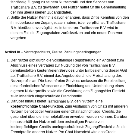
fahrlässig Zugang zu seinem Nutzerprofil und den Services von
zu gewähren. Der Nutzer haftet für die Geheimhaltung
der ihm überlassenen Zugangsdaten.
Sollte der Nutzer Kenntnis davon erlangen, dass Dritte Kenntnis von den
ihm überlassenen Zugangsdaten haben, ist er verpflichtet,
hierüber unverzüglich zu informieren.
wird in
diesem Fall die Zugangsdaten zurücksetzen und ein neues Passwort
vergeben.
Artikel IV
– Vertragsschluss, Preise, Zahlungsbedingungen
Der Nutzer gibt durch die vollständige Registrierung ein Angebot zum
Abschluss eines Vertrages zur Nutzung der von
bereitgestellten
kostenfreien Services
unter Einbeziehung dieser AGB
ab.
nimmt das Angebot durch die Freischaltung des
Nutzerprofils an. Die kostenfreien Services umfassen die Bereitstellung
des erforderlichen Webspace zur Einrichtung und Unterhaltung eines
eigenen Nutzerprofils sowie die Gewährung des Zugangs/der Einsicht
zu/in inhaltlich eingeschränkte Fremdprofile.
Darüber hinaus bietet
den Nutzern eine
kostenpflichtige Chat-Funktion
. Zum Austausch von Chats mit anderen
Nutzern benötigt der Verfasser einer Chatnachricht sog. Credits, die
gesondert über die Internetplattform erworben werden können. Darüber
hinaus erhält der Nutzer mit dem erstmaligen Erwerb von
kostenpflichtigen Credits uneingeschränkte/n Zugang/Einsicht zu/in die
Fremdprofile anderer Nutzer. Pro Chat-Nachricht wird das Credit-