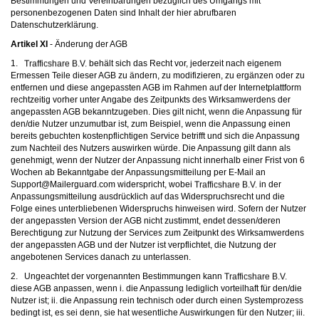
Bestimmungen und Vereinbarungen bezüglich des Umgangs mit
personenbezogenen Daten sind Inhalt der
hier
abrufbaren
Datenschutzerklärung.
Artikel XI
- Änderung der AGB
1.
behält sich das Recht vor, jederzeit nach eigenem
Ermessen Teile dieser AGB zu ändern, zu modifizieren, zu ergänzen oder zu
entfernen und diese angepassten AGB im Rahmen auf der Internetplattform
rechtzeitig vorher unter Angabe des Zeitpunkts des Wirksamwerdens der
angepassten AGB bekanntzugeben. Dies gilt nicht, wenn die Anpassung für
den/die Nutzer unzumutbar ist, zum Beispiel, wenn die Anpassung einen
bereits gebuchten kostenpflichtigen Service betrifft und sich die Anpassung
zum Nachteil des Nutzers auswirken würde. Die Anpassung gilt dann als
genehmigt, wenn der Nutzer der Anpassung nicht innerhalb einer Frist von 6
Wochen ab Bekanntgabe der Anpassungsmitteilung per E-Mail an
moc.draugreliaM@troppuS
widerspricht, wobei
in der
Anpassungsmitteilung ausdrücklich auf das Widerspruchsrecht und die
Folge eines unterbliebenen Widerspruchs hinweisen wird. Sofern der Nutzer
der angepassten Version der AGB nicht zustimmt, endet dessen/deren
Berechtigung zur Nutzung der Services zum Zeitpunkt des Wirksamwerdens
der angepassten AGB und der Nutzer ist verpflichtet, die Nutzung der
angebotenen Services danach zu unterlassen.
2. Ungeachtet der vorgenannten Bestimmungen kann
diese AGB anpassen, wenn i. die Anpassung lediglich vorteilhaft für den/die
Nutzer ist; ii. die Anpassung rein technisch oder durch einen Systemprozess
bedingt ist, es sei denn, sie hat wesentliche Auswirkungen für den Nutzer; iii.