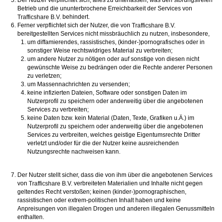
Der Nutzer verpflichtet sich, alles zu unterlassen, was den störungsfreien
Betrieb und die ununterbrochene Erreichbarkeit der Services von
behindert.
Ferner verpflichtet sich der Nutzer, die von
bereitgestellten Services nicht missbräuchlich zu nutzen, insbesondere,
um diffamierendes, rassistisches, (kinder-)pornografisches oder in
sonstiger Weise rechtswidriges Material zu verbreiten;
um andere Nutzer zu nötigen oder auf sonstige von diesen nicht
gewünschte Weise zu bedrängen oder die Rechte anderer Personen
zu verletzen;
um Massennachrichten zu versenden;
keine infizierten Dateien, Software oder sonstigen Daten im
Nutzerprofil zu speichern oder anderweitig über die angebotenen
Services zu verbreiten;
keine Daten bzw. kein Material (Daten, Texte, Grafiken u.Ä.) im
Nutzerprofil zu speichern oder anderweitig über die angebotenen
Services zu verbreiten, welches geistige Eigentumsrechte Dritter
verletzt und/oder für die der Nutzer keine ausreichenden
Nutzungsrechte nachweisen kann.
Der Nutzer stellt sicher, dass die von ihm über die angebotenen Services
von
verbreiteten Materialien und Inhalte nicht gegen
geltendes Recht verstoßen; keinen (kinder-)pornographischen,
rassistischen oder extrem-politischen Inhalt haben und keine
Anpreisungen von illegalen Drogen und anderen illegalen Genussmitteln
enthalten.