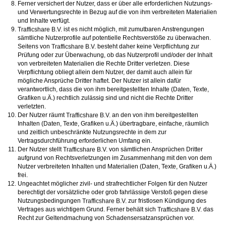
Ferner versichert der Nutzer, dass er über alle erforderlichen Nutzungs-
und Verwertungsrechte in Bezug auf die von ihm verbreiteten Materialien
und Inhalte verfügt.
ist es nicht möglich, mit zumutbaren Anstrengungen
sämtliche Nutzerprofile auf potentielle Rechtsverstöße zu überwachen.
Seitens von
besteht daher keine Verpflichtung zur
Prüfung oder zur Überwachung, ob das Nutzerprofil und/oder der Inhalt
von verbreiteten Materialien die Rechte Dritter verletzen. Diese
Verpflichtung obliegt allein dem Nutzer, der damit auch allein für
mögliche Ansprüche Dritter haftet. Der Nutzer ist allein dafür
verantwortlich, dass die von ihm bereitgestellten Inhalte (Daten, Texte,
Grafiken u.Ä.) rechtlich zulässig sind und nicht die Rechte Dritter
verletzten.
Der Nutzer räumt
an den von ihm bereitgestellten
Inhalten (Daten, Texte, Grafiken u.Ä.) übertragbare, einfache, räumlich
und zeitlich unbeschränkte Nutzungsrechte in dem zur
Vertragsdurchführung erforderlichen Umfang ein.
Der Nutzer stellt
von sämtlichen Ansprüchen Dritter
aufgrund von Rechtsverletzungen im Zusammenhang mit den von dem
Nutzer verbreiteten Inhalten und Materialien (Daten, Texte, Grafiken u.Ä.)
frei.
Ungeachtet möglicher zivil- und strafrechtlicher Folgen für den Nutzer
berechtigt der vorsätzliche oder grob fahrlässige Verstoß gegen diese
Nutzungsbedingungen
zur fristlosen Kündigung des
Vertrages aus wichtigem Grund. Ferner behält sich
das
Recht zur Geltendmachung von Schadensersatzansprüchen vor.