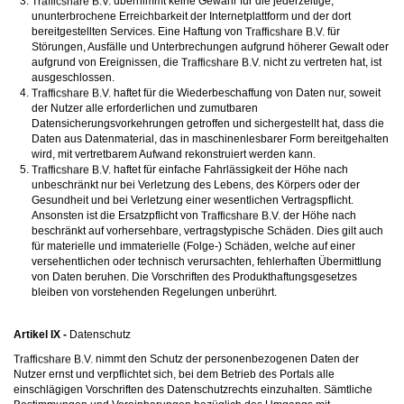
übernimmt keine Gewähr für die jederzeitige,
ununterbrochene Erreichbarkeit der Internetplattform und der dort
bereitgestellten Services. Eine Haftung von
für
Störungen, Ausfälle und Unterbrechungen aufgrund höherer Gewalt oder
aufgrund von Ereignissen, die
nicht zu vertreten hat, ist
ausgeschlossen.
haftet für die Wiederbeschaffung von Daten nur, soweit
der Nutzer alle erforderlichen und zumutbaren
Datensicherungsvorkehrungen getroffen und sichergestellt hat, dass die
Daten aus Datenmaterial, das in maschinenlesbarer Form bereitgehalten
wird, mit vertretbarem Aufwand rekonstruiert werden kann.
haftet für einfache Fahrlässigkeit der Höhe nach
unbeschränkt nur bei Verletzung des Lebens, des Körpers oder der
Gesundheit und bei Verletzung einer wesentlichen Vertragspflicht.
Ansonsten ist die Ersatzpflicht von
der Höhe nach
beschränkt auf vorhersehbare, vertragstypische Schäden. Dies gilt auch
für materielle und immaterielle (Folge-) Schäden, welche auf einer
versehentlichen oder technisch verursachten, fehlerhaften Übermittlung
von Daten beruhen. Die Vorschriften des Produkthaftungsgesetzes
bleiben von vorstehenden Regelungen unberührt.
Artikel IX -
Datenschutz
nimmt den Schutz der personenbezogenen Daten der
Nutzer ernst und verpflichtet sich, bei dem Betrieb des Portals alle
einschlägigen Vorschriften des Datenschutzrechts einzuhalten. Sämtliche