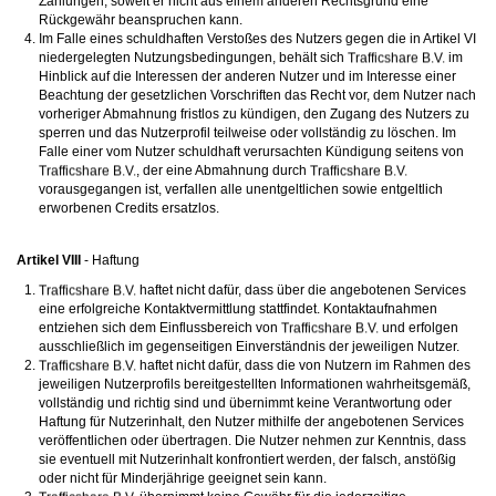
Zahlungen, soweit er nicht aus einem anderen Rechtsgrund eine
Rückgewähr beanspruchen kann.
Im Falle eines schuldhaften Verstoßes des Nutzers gegen die in Artikel VI
niedergelegten Nutzungsbedingungen, behält sich
im
Hinblick auf die Interessen der anderen Nutzer und im Interesse einer
Beachtung der gesetzlichen Vorschriften das Recht vor, dem Nutzer nach
vorheriger Abmahnung fristlos zu kündigen, den Zugang des Nutzers zu
sperren und das Nutzerprofil teilweise oder vollständig zu löschen. Im
Falle einer vom Nutzer schuldhaft verursachten Kündigung seitens von
, der eine Abmahnung durch
vorausgegangen ist, verfallen alle unentgeltlichen sowie entgeltlich
erworbenen Credits ersatzlos.
Artikel VIII
- Haftung
haftet nicht dafür, dass über die angebotenen Services
eine erfolgreiche Kontaktvermittlung stattfindet. Kontaktaufnahmen
entziehen sich dem Einflussbereich von
und erfolgen
ausschließlich im gegenseitigen Einverständnis der jeweiligen Nutzer.
haftet nicht dafür, dass die von Nutzern im Rahmen des
jeweiligen Nutzerprofils bereitgestellten Informationen wahrheitsgemäß,
vollständig und richtig sind und übernimmt keine Verantwortung oder
Haftung für Nutzerinhalt, den Nutzer mithilfe der angebotenen Services
veröffentlichen oder übertragen. Die Nutzer nehmen zur Kenntnis, dass
sie eventuell mit Nutzerinhalt konfrontiert werden, der falsch, anstößig
oder nicht für Minderjährige geeignet sein kann.