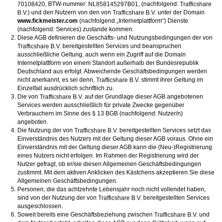
oder finanzielle Angaben zu machen? Beenden Sie dann unverzüglich
, BTW-nummer:
, (nachfolgend:
die Kommunikation mit dieser Person. Bedenken Sie, dass Menschen in
) und den Nutzern von den von
unter der Domain
der Lage sind, sich solche Angaben auf listige Weise von Ihnen zu
www.fickmeister.com
(nachfolgend „Internetplattform“) Dienste
erschleichen. Kommunizieren Sie daher über diese Website immer
(nachfolgend: Services) zustande kommen.
aufmerksam und vorsichtig.
Diese AGB definieren die Geschäfts- und Nutzungsbedingungen der von
behält sich das Recht vor, selbst Profile auf dieser Website zu
bereitgestellten Services und beanspruchen
erstellen und darüber Nachrichten an Sie als Nutzer zu senden. Mit Ihrer Nutzung
ausschließliche Geltung, auch wenn ein Zugriff auf die Domain
dieser Website verstehen und akzeptieren Sie, dass einige der Profile auf dieser
Internetplattform von einem Standort außerhalb der Bundesrepublik
Website fingiert sind. Diese fingierten Profile dienen lediglich dem Austausch von
Deutschland aus erfolgt. Abweichende Geschäftsbedingungen werden
Nachrichten; physische Vereinbarungen mit Personen hinter fingierten Profilen sind
folglich nicht möglich.
nicht anerkannt, es sei denn,
stimmt ihrer Geltung im
Verhindern Sie, dass Ihre minderjährigen Kinder mit erotischen oder für Minderjährige
Einzelfall ausdrücklich schriftlich zu.
anderweitig ungeeigneten Netzinhalten in Berührung kommen. Dafür einige Tips:
Die von
auf der Grundlage dieser AGB angebotenen
Installieren Sie ein Jugendschutzprogramm auf Ihrem Gerät. Beispielsweise
Services werden ausschließlich für private Zwecke gegenüber
CyberPatrol
oder
Safety Surf
. Diese Programme blockieren den Zugang zu
Verbrauchern im Sinne des § 13 BGB (nachfolgend: Nutzer/n)
bestimmten Websites und Netzinhalten. Oft blockieren diese Programme
standardmäßig eine große Anzahl von Websites, von denen angenommen wird,
angeboten.
dass sie sich für Minderjährige nicht eignen. Über Updates können neue Websites
Die Nutzung der von
bereitgestellten Services setzt das
hinzugefügt werden.
Einverständnis des Nutzers mit der Geltung dieser AGB voraus. Ohne ein
Wenden Sie sich an Ihren Internetprovider. Es gibt Internetprovider, die einen Filter
Einverständnis mit der Geltung dieser AGB kann die (Neu-)Registrierung
für bestimmte Netzinhalte anbieten. Erkundigen Sie sich bei Ihrem Internetprovider
danach.
eines Nutzers nicht erfolgen. Im Rahmen der Registrierung wird der
Kontrollieren Sie Ihren Internetbrowser. Machen Sie sich mit der Funktion Ihres
Nutzer gefragt, ob er/sie diesen Allgemeinen Geschäftsbedingungen
Internetbrowsers vertraut, so dass Sie nachsehen können, welche Websites von
zustimmt. Mit dem aktiven Anklicken des Kästchens akzeptieren Sie diese
Ihren minderjährigen Kindern besucht wurden. Sprechen Sie Ihre minderjährigen
Allgemeinen Geschäftsbedingungen.
Kinder auf den Besuch unerwünschter Websites an und vermitteln Sie ihnen, dass
Personen, die das achtzehnte Lebensjahr noch nicht vollendet haben,
bestimmte Websites nicht für sie geeignet sind. Außerdem können Sie anhand des
Verlaufs das Interesse Ihres Kindes beurteilen und sich obiger Tips bedienen.
sind von der Nutzung der von
bereitgestellten Services
Sprechen Sie mit Ihren Kindern. Vermitteln Sie Ihren minderjährigen Kindern, dass
ausgeschlossen.
sie Fremden, z. B. auf einer Chat-Website, nie persönliche Angaben machen sollen.
Soweit bereits eine Geschäftsbeziehung zwischen
und
Bringen Sie ihnen auch bei, dass viele Menschen im Internet ihre wahre Identität