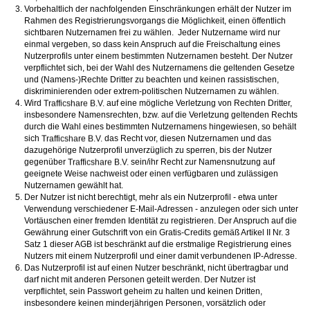
Vorbehaltlich der nachfolgenden Einschränkungen erhält der Nutzer im
Rahmen des Registrierungsvorgangs die Möglichkeit, einen öffentlich
sichtbaren Nutzernamen frei zu wählen. Jeder Nutzername wird nur
einmal vergeben, so dass kein Anspruch auf die Freischaltung eines
Nutzerprofils unter einem bestimmten Nutzernamen besteht. Der Nutzer
verpflichtet sich, bei der Wahl des Nutzernamens die geltenden Gesetze
und (Namens-)Rechte Dritter zu beachten und keinen rassistischen,
diskriminierenden oder extrem-politischen Nutzernamen zu wählen.
Wird
auf eine mögliche Verletzung von Rechten Dritter,
insbesondere Namensrechten, bzw. auf die Verletzung geltenden Rechts
durch die Wahl eines bestimmten Nutzernamens hingewiesen, so behält
sich
das Recht vor, diesen Nutzernamen und das
dazugehörige Nutzerprofil unverzüglich zu sperren, bis der Nutzer
gegenüber
sein/ihr Recht zur Namensnutzung auf
geeignete Weise nachweist oder einen verfügbaren und zulässigen
Nutzernamen gewählt hat.
Der Nutzer ist nicht berechtigt, mehr als ein Nutzerprofil - etwa unter
Verwendung verschiedener E-Mail-Adressen - anzulegen oder sich unter
Vortäuschen einer fremden Identität zu registrieren. Der Anspruch auf die
Gewährung einer Gutschrift von ein Gratis-Credits gemäß Artikel II Nr. 3
Satz 1 dieser AGB ist beschränkt auf die erstmalige Registrierung eines
Nutzers mit einem Nutzerprofil und einer damit verbundenen IP-Adresse.
Das Nutzerprofil ist auf einen Nutzer beschränkt, nicht übertragbar und
darf nicht mit anderen Personen geteilt werden. Der Nutzer ist
verpflichtet, sein Passwort geheim zu halten und keinen Dritten,
insbesondere keinen minderjährigen Personen, vorsätzlich oder