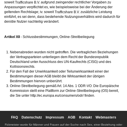
soweit
aufgrund zwingender rechtlicher Vorgaben zu
Anpassungen verpflichtet es, wie beispielsweise bei der Änderung der
geltenden Rechtslage; iv. soweit
zusätzliche Leistung
einführt, es sei denn, dass bestehende Nutzungsverhältnis wird dadurch für
den/die Nutzer nachteilig verändert.
Artikel XII
- Schlussbestimmungen, Online-Streitbeilegung
Nebenabreden wurden nicht getroffen. Die vertraglichen Beziehungen
der Vertragsparteien unterliegen dem Recht der Bundesrepublik
Deutschland unter Ausschluss des UN-Kaufrechts (CISG) und des
Kollisionsrechts.
Für den Fall der Unwirksamkeit oder Teilunwirksamkeit einer der
Bestimmungen dieser AGB bleibt die Wirksamkeit der übrigen
Bestimmungen hiervon unberührt.
Online-Streitbeilegung gemäß Art. 14 Abs. 1 ODR-VO: Die Europäische
Kommission stellt eine Plattform zur Online-Streitbeilegung (OS) bereit,
die Sie unter http://ec.europa.eu/consumers/odr/ finden.
FAQ
Datenschutz
Impressum
AGB
Kontakt
Webmasters
Fickmeister wurde für Männer und Frauen auf der Suche nach Sex, einer Beziehung oder