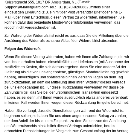
,
,
(E-mail:
moc.draugreliaM@troppuS
Tel.: +31 (0)70-8200882, mittels einer
eindeutigen Erklärung (z.B. ein mit der Post versandter Brief oder eine E-
Mail) über Ihren Entschluss, diesen Vertrag zu widerrufen, informieren. Sie
können dafür das beigefügte Muster-Widerrufsformular verwenden, das
jedoch nicht vorgeschrieben ist.
Zur Wahrung der Widerrufsfrist reicht es aus, dass Sie die Mitteilung über die
Ausübung des Widerrufsrechts vor Ablauf der Widerrufsfrist absenden.
Folgen des Widerrufs
Wenn Sie diesen Vertrag widerrufen, haben wir Ihnen alle Zahlungen, die wir
von Ihnen erhalten haben, einschließlich der Lieferkosten (mit Ausnahme der
zusätzlichen Kosten, die sich daraus ergeben, dass Sie eine andere Art der
Lieferung als die von uns angebotene, günstigste Standardlieferung gewählt
haben), unverzüglich und spätestens binnen vierzehn Tagen ab dem Tag
zurückzuzahlen, an dem die Mitteilung über Ihren Widerruf dieses Vertrags
bei uns eingegangen ist. Für diese Rückzahlung verwenden wir dasselbe
Zahlungsmittel, das Sie bei der ursprünglichen Transaktion eingesetzt
haben, es sei denn, mit Ihnen wurde ausdrücklich etwas anderes vereinbart;
in keinem Fall werden Ihnen wegen dieser Rückzahlung Entgelte berechnet.
Haben Sie verlangt, dass die Dienstleistungen während der Widerrufsfrist
beginnen sollen, so haben Sie uns einen angemessenen Betrag zu zahlen,
der dem Anteil der bis zu dem Zeitpunkt, zu dem Sie uns von der Ausübung
des Widerrufsrechts hinsichtlich dieses Vertrags unterrichten, bereits
erbrachten Dienstleistungen im Vergleich zum Gesamtumfang der im Vertrag