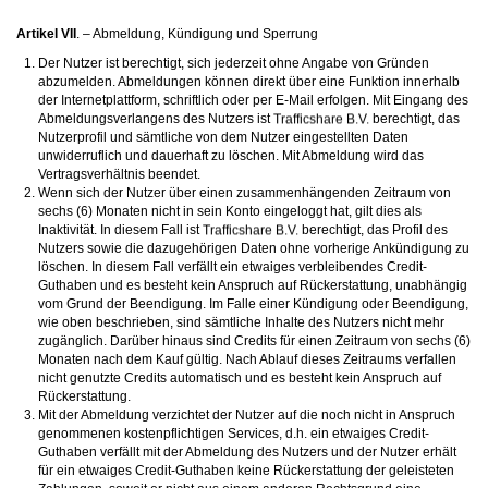
Artikel VII
. – Abmeldung, Kündigung und Sperrung
Der Nutzer ist berechtigt, sich jederzeit ohne Angabe von Gründen
abzumelden. Abmeldungen können direkt über eine Funktion innerhalb
der Internetplattform, schriftlich oder per E-Mail erfolgen. Mit Eingang des
Abmeldungsverlangens des Nutzers ist
berechtigt, das
Nutzerprofil und sämtliche von dem Nutzer eingestellten Daten
unwiderruflich und dauerhaft zu löschen. Mit Abmeldung wird das
Vertragsverhältnis beendet.
Wenn sich der Nutzer über einen zusammenhängenden Zeitraum von
sechs (6) Monaten nicht in sein Konto eingeloggt hat, gilt dies als
Inaktivität. In diesem Fall ist
berechtigt, das Profil des
Nutzers sowie die dazugehörigen Daten ohne vorherige Ankündigung zu
löschen. In diesem Fall verfällt ein etwaiges verbleibendes Credit-
Guthaben und es besteht kein Anspruch auf Rückerstattung, unabhängig
vom Grund der Beendigung. Im Falle einer Kündigung oder Beendigung,
wie oben beschrieben, sind sämtliche Inhalte des Nutzers nicht mehr
zugänglich. Darüber hinaus sind Credits für einen Zeitraum von sechs (6)
Monaten nach dem Kauf gültig. Nach Ablauf dieses Zeitraums verfallen
nicht genutzte Credits automatisch und es besteht kein Anspruch auf
Rückerstattung.
Mit der Abmeldung verzichtet der Nutzer auf die noch nicht in Anspruch
genommenen kostenpflichtigen Services, d.h. ein etwaiges Credit-
Guthaben verfällt mit der Abmeldung des Nutzers und der Nutzer erhält
für ein etwaiges Credit-Guthaben keine Rückerstattung der geleisteten