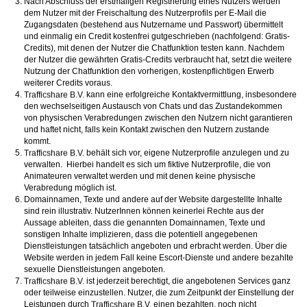
Nach Abschluss der erstmaligen Registrierung eines Nutzers werden
dem Nutzer mit der Freischaltung des Nutzerprofils per E-Mail die
Zugangsdaten (bestehend aus Nutzername und Passwort) übermittelt
und einmalig ein Credit kostenfrei gutgeschrieben (nachfolgend: Gratis-
Credits), mit denen der Nutzer die Chatfunktion testen kann. Nachdem
der Nutzer die gewährten Gratis-Credits verbraucht hat, setzt die weitere
Nutzung der Chatfunktion den vorherigen, kostenpflichtigen Erwerb
weiterer Credits voraus.
kann eine erfolgreiche Kontaktvermittlung, insbesondere
den wechselseitigen Austausch von Chats und das Zustandekommen
von physischen Verabredungen zwischen den Nutzern nicht garantieren
und haftet nicht, falls kein Kontakt zwischen den Nutzern zustande
kommt.
behält sich vor, eigene Nutzerprofile anzulegen und zu
verwalten. Hierbei handelt es sich um fiktive Nutzerprofile, die von
Animateuren verwaltet werden und mit denen keine physische
Verabredung möglich ist.
Domainnamen, Texte und andere auf der Website dargestellte Inhalte
sind rein illustrativ. NutzerInnen können keinerlei Rechte aus der
Aussage ableiten, dass die genannten Domainnamen, Texte und
sonstigen Inhalte implizieren, dass die potentiell angegebenen
Dienstleistungen tatsächlich angeboten und erbracht werden. Über die
Website werden in jedem Fall keine Escort-Dienste und andere bezahlte
sexuelle Dienstleistungen angeboten.
ist jederzeit berechtigt, die angebotenen Services ganz
oder teilweise einzustellen. Nutzer, die zum Zeitpunkt der Einstellung der
Leistungen durch
einen bezahlten, noch nicht