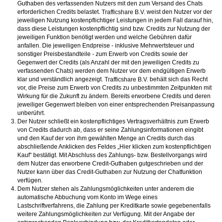
Guthaben des verfassenden Nutzers mit den zum Versand des Chats
erforderlichen Credits belastet.
weist den Nutzer vor der
jeweiligen Nutzung kostenpflichtiger Leistungen in jedem Fall darauf hin,
dass diese Leistungen kostenpflichtig sind bzw. Credits zur Nutzung der
jeweiligen Funktion benötigt werden und welche Gebühren dafür
anfallen. Die jeweiligen Endpreise - inklusive Mehrwertsteuer und
sonstiger Preisbestandteile - zum Erwerb von Credits sowie der
Gegenwert der Credits (als Anzahl der mit den jeweiligen Credits zu
verfassenden Chats) werden dem Nutzer vor dem endgültigen Erwerb
klar und verständlich angezeigt.
behält sich das Recht
vor, die Preise zum Erwerb von Credits zu unbestimmten Zeitpunkten mit
Wirkung für die Zukunft zu ändern. Bereits erworbene Credits und deren
jeweiliger Gegenwert bleiben von einer entsprechenden Preisanpassung
unberührt.
Der Nutzer schließt ein kostenpflichtiges Vertragsverhältnis zum Erwerb
von Credits dadurch ab, dass er seine Zahlungsinformationen eingibt
und den Kauf der von ihm gewählten Menge an Credits durch das
abschließende Anklicken des Feldes „Hier klicken zum kostenpflichtigen
Kauf“ bestätigt. Mit Abschluss des Zahlungs- bzw. Bestellvorgangs wird
dem Nutzer das erworbene Credit-Guthaben gutgeschrieben und der
Nutzer kann über das Credit-Guthaben zur Nutzung der Chatfunktion
verfügen.
Dem Nutzer stehen als Zahlungsmöglichkeiten unter anderem die
automatische Abbuchung vom Konto im Wege eines
Lastschriftverfahrens, die Zahlung per Kreditkarte sowie gegebenenfalls
weitere Zahlungsmöglichkeiten zur Verfügung. Mit der Angabe der