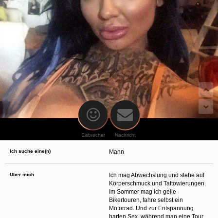
oder finanzielle Angaben zu machen? Beenden Sie dann unverzüglich
die Kommunikation mit dieser Person. Bedenken Sie, dass Menschen in
der Lage sind, sich solche Angaben auf listige Weise von Ihnen zu
erschleichen. Kommunizieren Sie daher über diese Website immer
aufmerksam und vorsichtig.
behält sich das Recht vor, selbst Profile auf dieser Website zu
erstellen und darüber Nachrichten an Sie als Nutzer zu senden. Mit Ihrer Nutzung
dieser Website verstehen und akzeptieren Sie, dass einige der Profile auf dieser
Website fingiert sind. Diese fingierten Profile dienen lediglich dem Austausch von
Nachrichten; physische Vereinbarungen mit Personen hinter fingierten Profilen sind
folglich nicht möglich.
Verhindern Sie, dass Ihre minderjährigen Kinder mit erotischen oder für Minderjährige
anderweitig ungeeigneten Netzinhalten in Berührung kommen. Dafür einige Tips:
Installieren Sie ein Jugendschutzprogramm auf Ihrem Gerät. Beispielsweise
CyberPatrol
oder
Safety Surf
. Diese Programme blockieren den Zugang zu
bestimmten Websites und Netzinhalten. Oft blockieren diese Programme
standardmäßig eine große Anzahl von Websites, von denen angenommen wird,
dass sie sich für Minderjährige nicht eignen. Über Updates können neue Websites
hinzugefügt werden.
Eisbrecher
Nachricht
Wenden Sie sich an Ihren Internetprovider. Es gibt Internetprovider, die einen Filter
für bestimmte Netzinhalte anbieten. Erkundigen Sie sich bei Ihrem Internetprovider
Ich suche eine(n)
Mann
danach.
Kontrollieren Sie Ihren Internetbrowser. Machen Sie sich mit der Funktion Ihres
Internetbrowsers vertraut, so dass Sie nachsehen können, welche Websites von
Ihren minderjährigen Kindern besucht wurden. Sprechen Sie Ihre minderjährigen
Über mich
Ich mag Abwechslung und stehe auf
Kinder auf den Besuch unerwünschter Websites an und vermitteln Sie ihnen, dass
Körperschmuck und Tattöwierungen.
bestimmte Websites nicht für sie geeignet sind. Außerdem können Sie anhand des
Im Sommer mag ich geile
Verlaufs das Interesse Ihres Kindes beurteilen und sich obiger Tips bedienen.
Sprechen Sie mit Ihren Kindern. Vermitteln Sie Ihren minderjährigen Kindern, dass
Bikertouren, fahre selbst ein
sie Fremden, z. B. auf einer Chat-Website, nie persönliche Angaben machen sollen.
Motorrad. Und zur Entspannung
Bringen Sie ihnen auch bei, dass viele Menschen im Internet ihre wahre Identität
harten Sex, während man eine Tour