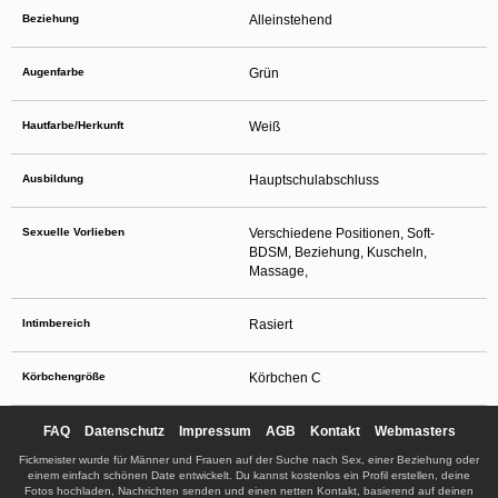
Beziehung
Alleinstehend
Augenfarbe
Grün
Hautfarbe/Herkunft
Weiß
Ausbildung
Hauptschulabschluss
Sexuelle Vorlieben
Verschiedene Positionen, Soft-
BDSM, Beziehung, Kuscheln,
Massage,
Intimbereich
Rasiert
Körbchengröße
Körbchen C
FAQ
Datenschutz
Impressum
AGB
Kontakt
Webmasters
Fickmeister wurde für Männer und Frauen auf der Suche nach Sex, einer Beziehung oder
einem einfach schönen Date entwickelt. Du kannst kostenlos ein Profil erstellen, deine
Fotos hochladen, Nachrichten senden und einen netten Kontakt, basierend auf deinen