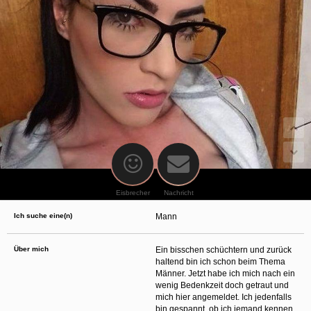
oder finanzielle Angaben zu machen? Beenden Sie dann unverzüglich
die Kommunikation mit dieser Person. Bedenken Sie, dass Menschen in
der Lage sind, sich solche Angaben auf listige Weise von Ihnen zu
erschleichen. Kommunizieren Sie daher über diese Website immer
aufmerksam und vorsichtig.
behält sich das Recht vor, selbst Profile auf dieser Website zu
erstellen und darüber Nachrichten an Sie als Nutzer zu senden. Mit Ihrer Nutzung
dieser Website verstehen und akzeptieren Sie, dass einige der Profile auf dieser
Website fingiert sind. Diese fingierten Profile dienen lediglich dem Austausch von
Nachrichten; physische Vereinbarungen mit Personen hinter fingierten Profilen sind
folglich nicht möglich.
Verhindern Sie, dass Ihre minderjährigen Kinder mit erotischen oder für Minderjährige
anderweitig ungeeigneten Netzinhalten in Berührung kommen. Dafür einige Tips:
Installieren Sie ein Jugendschutzprogramm auf Ihrem Gerät. Beispielsweise
CyberPatrol
oder
Safety Surf
. Diese Programme blockieren den Zugang zu
bestimmten Websites und Netzinhalten. Oft blockieren diese Programme
standardmäßig eine große Anzahl von Websites, von denen angenommen wird,
dass sie sich für Minderjährige nicht eignen. Über Updates können neue Websites
hinzugefügt werden.
Eisbrecher
Nachricht
Wenden Sie sich an Ihren Internetprovider. Es gibt Internetprovider, die einen Filter
für bestimmte Netzinhalte anbieten. Erkundigen Sie sich bei Ihrem Internetprovider
Ich suche eine(n)
Mann
danach.
Kontrollieren Sie Ihren Internetbrowser. Machen Sie sich mit der Funktion Ihres
Internetbrowsers vertraut, so dass Sie nachsehen können, welche Websites von
Ihren minderjährigen Kindern besucht wurden. Sprechen Sie Ihre minderjährigen
Über mich
Ein bisschen schüchtern und zurück
Kinder auf den Besuch unerwünschter Websites an und vermitteln Sie ihnen, dass
haltend bin ich schon beim Thema
bestimmte Websites nicht für sie geeignet sind. Außerdem können Sie anhand des
Männer. Jetzt habe ich mich nach ein
Verlaufs das Interesse Ihres Kindes beurteilen und sich obiger Tips bedienen.
Sprechen Sie mit Ihren Kindern. Vermitteln Sie Ihren minderjährigen Kindern, dass
wenig Bedenkzeit doch getraut und
sie Fremden, z. B. auf einer Chat-Website, nie persönliche Angaben machen sollen.
mich hier angemeldet. Ich jedenfalls
Bringen Sie ihnen auch bei, dass viele Menschen im Internet ihre wahre Identität
bin gespannt, ob ich jemand kennen