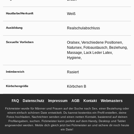
Hautfarbe/Herkunft
Weiß
Ausbildung
Realschulabschluss
Sexuelle Vorlieben
Oralsex, Verschiedene Positionen,
Natursex, Fotoaustausch, Beziehung,
Massage, Lack Leder Latex,
Hygiene,
Intimbereich
Rasiert
Körbchengröße
Körbchen B
FAQ
Datenschutz
Impressum
AGB
Kontakt
Webmasters
Fickmeister wurde für Männer und Frauen auf der Suche nach Sex, einer Beziehung oder
einem einfach schönen Date entwickelt. Du kannst kostenlos ein Profil erstellen, deine
Fotos hochladen, Nachrichten senden und einen netten Kontakt, basierend auf deinen
Profilangaben, suchen. Fickmeister kann perfekt auf dem Handy, Desktop und Tablet
angewendet werden. Melde dich gleich jetzt bei Fickmeister an und sichere dir noch heute
ein Date!