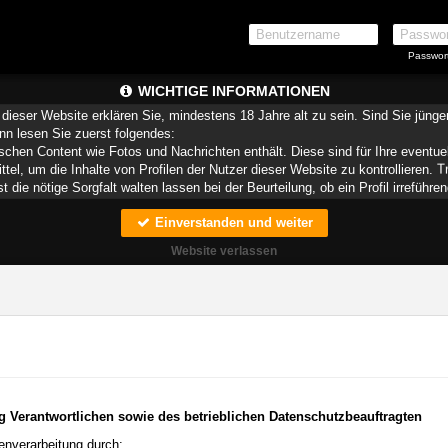
Passwor
WICHTIGE INFORMATIONEN
dieser Website erklären Sie, mindestens 18 Jahre alt zu sein. Sind Sie jüng
ann lesen Sie zuerst folgendes:
schen Content wie Fotos und Nachrichten enthält. Diese sind für Ihre eventue
ittel, um die Inhalte von Profilen der Nutzer dieser Website zu kontrollieren.
die nötige Sorgfalt walten lassen bei der Beurteilung, ob ein Profil irreführen
Einverstanden und weiter
teien, die zusammen mit den eigentlich angeforderten Daten aus dem Internet
speichern.
Website verlassen
munizieren. Sie wissen schließlich nie, ob diese gute oder schlechte Absich
ndere auf Sie zurückführbare Angaben.
liche oder finanzielle Angaben zu machen? Beenden Sie dann unverzüglich d
 erschleichen. Kommunizieren Sie daher über diese Website immer aufmerksam
r Website zu erstellen und darüber Nachrichten an Sie als Nutzer zu senden. 
Profile dienen lediglich dem Austausch von Nachrichten; physische Vereinbarung
 für Minderjährige anderweitig ungeeigneten Netzinhalten in Berührung kommen.
pielsweise
CyberPatrol
oder
Safety Surf
. Diese Programme blockieren den Z
enen angenommen wird, dass sie sich für Minderjährige nicht eignen. Über 
g Verantwortlichen sowie des betrieblichen Datenschutzbeauftragten
r, die einen Filter für bestimmte Netzinhalte anbieten. Erkundigen Sie sich be
 Funktion Ihres Internetbrowsers vertraut, so dass Sie nachsehen können, wel
enverarbeitung durch: