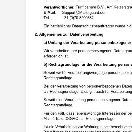
Sprechen Sie Ihre minderjährigen Kinder auf den Besuch unerwüns
Verantwortlicher
:
, Am
Interesse Ihres Kindes beurteilen und sich obiger Tips bedienen.
E-Mail
:
moc.draugreliaM@troppuS
Sprechen Sie mit Ihren Kindern. Vermitteln Sie Ihren minderjährig
Tel
.: +31 (0)70-8200882
Menschen im Internet ihre wahre Identität verbergen und mit ein
Minderjährigen, die sie im Netz getroffen haben, verabreden solle
Ein betrieblicher Datenschutzbeauftragter wurde nich
eine Person im Internet Kontakt mit ihm aufnehmen will oder wenn
2. Allgemeines zur Datenverarbeitung
Diese Website wird durch reCAPTCHA geschützt und es gelten die
D
Auf die Nutzung dieser Website finden die
Allgemeinen Geschäfts
a) Umfang der Verarbeitung personenbezogener
Datenschutzerklärung
ein. Wenn Sie sich auf der Website registrier
Wir verarbeiten Ihre personenbezogenen Daten grunds
erforderlich ist.
b) Rechtsgrundlage für die Verarbeitung perso
Soweit wir für Verarbeitungsvorgänge personenbezog
Rechtsgrundlage.
Bei der Verarbeitung von personenbezogenen Daten, di
als Rechtsgrundlage. Dies gilt auch für Verarbeitun
Soweit eine Verarbeitung personenbezogener Daten zur
Rechtsgrundlage.
Für den Fall, dass lebenswichtige Interessen der b
Abs. 1 lit. d DSGVO als Rechtsgrundlage.
Ist die Verarbeitung zur Wahrung eines berechtigte