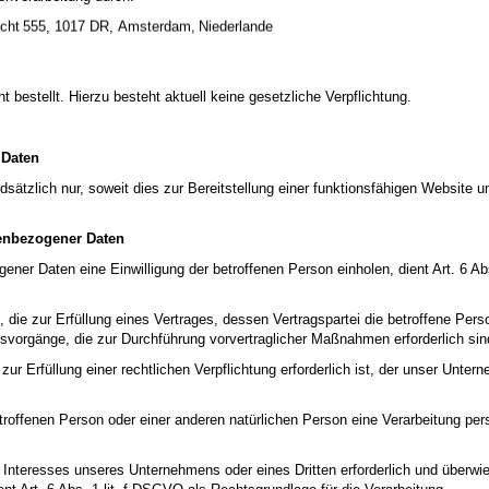
chter Websites an und vermitteln Sie ihnen, dass bestimmte Websites nicht 
,
,
en Kindern, dass sie Fremden, z. B. auf einer Chat-Website, nie persönliche 
er Kontaktaufnahme durchaus böswillige Absichten einhergehen können. Sagen 
n, ohne sich zuvor mit Ihnen beraten zu haben. Ferner empfiehlt es sich, Ihr 
t bestellt. Hierzu besteht aktuell keine gesetzliche Verpflichtung.
 Ihr Kind auf sexuell getönte Inhalte oder solche, die ihm Unbehagen verursa
atenschutzrichtlinien
sowie die
Allgemeinen Geschäftsbedingungen
von 
bedingungen
und die
Datenschutzerklärung
von
Anwendung.
 Daten
en, willigen Sie zudem in die
Allgemeinen Geschäftsbedingungen
ein.
ätzlich nur, soweit dies zur Bereitstellung einer funktionsfähigen Website u
nenbezogener Daten
ener Daten eine Einwilligung der betroffenen Person einholen, dient Art. 6 
e zur Erfüllung eines Vertrages, dessen Vertragspartei die betroffene Person i
gsvorgänge, die zur Durchführung vorvertraglicher Maßnahmen erforderlich sin
 Erfüllung einer rechtlichen Verpflichtung erforderlich ist, der unser Unterne
etroffenen Person oder einer anderen natürlichen Person eine Verarbeitung per
n Interesses unseres Unternehmens oder eines Dritten erforderlich und überwi