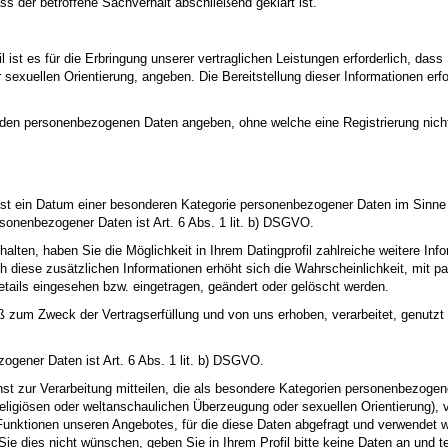
 der betroffene Sachverhalt abschließend geklärt ist.
fil ist es für die Erbringung unserer vertraglichen Leistungen erforderlich, d
exuellen Orientierung, angeben. Die Bereitstellung dieser Informationen erfol
genden personenbezogenen Daten angeben, ohne welche eine Registrierung nicht
ist ein Datum einer besonderen Kategorie personenbezogener Daten im Sinn
sonenbezogener Daten ist Art. 6 Abs. 1 lit. b) DSGVO.
alten, haben Sie die Möglichkeit in Ihrem Datingprofil zahlreiche weitere In
h diese zusätzlichen Informationen erhöht sich die Wahrscheinlichkeit, mit 
Details eingesehen bzw. eingetragen, geändert oder gelöscht werden.
m Zweck der Vertragserfüllung und von uns erhoben, verarbeitet, genutzt
ogener Daten ist Art. 6 Abs. 1 lit. b) DSGVO.
sonst zur Verarbeitung mitteilen, die als besondere Kategorien personenbezo
ligiösen oder weltanschaulichen Überzeugung oder sexuellen Orientierung), vera
Funktionen unseren Angebotes, für die diese Daten abgefragt und verwendet w
e dies nicht wünschen, geben Sie in Ihrem Profil bitte keine Daten an und t