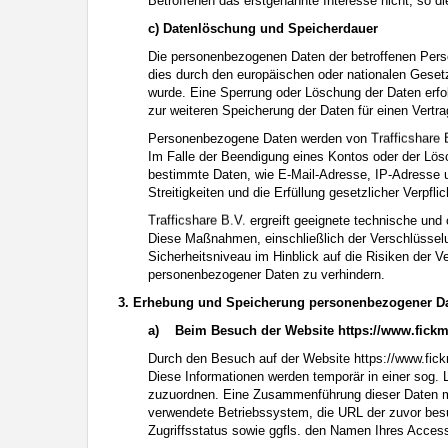
Betroffenen das erstgenannte Interesse nicht, so di
c) Datenlöschung und Speicherdauer
Die personenbezogenen Daten der betroffenen Perso
dies durch den europäischen oder nationalen Gesetz
wurde. Eine Sperrung oder Löschung der Daten erfol
zur weiteren Speicherung der Daten für einen Vertra
Personenbezogene Daten werden von
Im Falle der Beendigung eines Kontos oder der Lös
bestimmte Daten, wie E-Mail-Adresse, IP-Adresse u
Streitigkeiten und die Erfüllung gesetzlicher Verpfl
ergreift geeignete technische un
Diese Maßnahmen, einschließlich der Verschlüssel
Sicherheitsniveau im Hinblick auf die Risiken der 
personenbezogener Daten zu verhindern.
3. Erhebung und Speicherung personenbezogener D
a)
Beim Besuch der Website
https://www.fick
Durch den Besuch auf der Website
https://www.fic
Diese Informationen werden temporär in einer sog. 
zuzuordnen. Eine Zusammenführung dieser Daten mi
verwendete Betriebssystem, die URL der zuvor besu
Zugriffsstatus sowie ggfls. den Namen Ihres Access