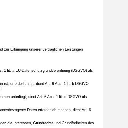
für sie geeignet sind. Außerdem können Sie anhand des Verlaufs das
Angaben machen sollen. Bringen Sie ihnen auch bei, dass viele
Sie Ihren Kindern auch, dass sie sich nicht mit unbekannten anderen
Kind wissen zu lassen, dass es Sie unverzüglich informieren soll, wenn
chen, stößt.
Google.
 Mit Ihrem Klick auf „Einverstanden und weiter“ willigen Sie in die
nd zur Erbringung unserer vertraglichen Leistungen
Abs. 1 lit. a EU-Datenschutzgrundverordnung (DSGVO) als
st, erforderlich ist, dient Art. 6 Abs. 1 lit. b DSGVO
d.
hmen unterliegt, dient Art. 6 Abs. 1 lit. c DSGVO als
sonenbezogener Daten erforderlich machen, dient Art. 6
egen die Interessen, Grundrechte und Grundfreiheiten des