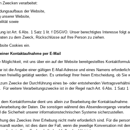
n Zwecken verarbeitet:
ndungsaufbaus der Website,
g unserer Website,
lität sowie
ung ist Art. 6 Abs. 1 Satz 1 lit. f DSGVO. Unser berechtigtes Interesse folg
Daten zu dem Zweck, Rückschlüsse auf Ihre Person zu ziehen.
site Cookies ein.
einer Kontaktaufnahme per E-Mail
Möglichkeit, mit uns über ein auf der Website bereitgestelltes Kontaktformula
r ist die Angabe einer gültigen E-Mail-Adresse und eines Namens erforderli
 freiwillig getätigt werden. Es unterliegt Ihrer freien Entscheidung, ob Sie
 zum Zwecke der Durchführung eines be- oder entstehenden Vertragsverhältnis
Für weitere Verarbeitungszwecke ist in der Regel nach Art. 6 Abs. 1 Satz 1 lit
em Kontaktformular dient uns allein zur Bearbeitung der Kontaktaufnahme. I
er Verarbeitung der Daten. Die sonstigen während des Absendevorgangs verar
 die Sicherheit unserer informationstechnischen Systeme sicherzustellen.
eichung des Zweckes ihrer Erhebung nicht mehr erforderlich sind. Für die p
rsandt wurden, ist dies dann der Fall, wenn die jeweilige Konversation mit de