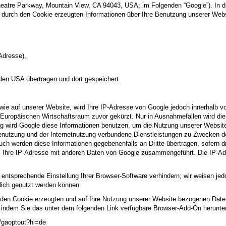
heatre Parkway, Mountain View, CA 94043, USA; im Folgenden “Google”). 
e durch den Cookie erzeugten Informationen über Ihre Benutzung unserer Web
Adresse),
 den USA übertragen und dort gespeichert.
 wie auf unserer Website, wird Ihre IP-Adresse von Google jedoch innerhalb v
ropäischen Wirtschaftsraum zuvor gekürzt. Nur in Ausnahmefällen wird die 
ag wird Google diese Informationen benutzen, um die Nutzung unserer Websit
nutzung und der Internetnutzung verbundene Dienstleistungen zu Zwecken d
uch werden diese Informationen gegebenenfalls an Dritte übertragen, sofern di
all Ihre IP-Adresse mit anderen Daten von Google zusammengeführt. Die IP-A
entsprechende Einstellung Ihrer Browser-Software verhindern; wir weisen jedo
lich genutzt werden können.
 den Cookie erzeugten und auf Ihre Nutzung unserer Website bezogenen Daten 
 indem Sie das unter dem folgenden Link verfügbare Browser-Add-On herunterl
ge/gaoptout?hl=de