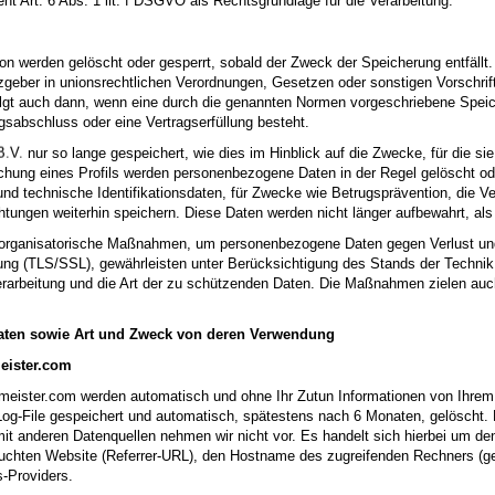
ent Art. 6 Abs. 1 lit. f DSGVO als Rechtsgrundlage für die Verarbeitung.
n werden gelöscht oder gesperrt, sobald der Zweck der Speicherung entfällt.
geber in unionsrechtlichen Verordnungen, Gesetzen oder sonstigen Vorschrift
gt auch dann, wenn eine durch die genannten Normen vorgeschriebene Speicherf
gsabschluss oder eine Vertragserfüllung besteht.
nur so lange gespeichert, wie dies im Hinblick auf die Zwecke, für die sie
chung eines Profils werden personenbezogene Daten in der Regel gelöscht od
nd technische Identifikationsdaten, für Zwecke wie Betrugsprävention, die V
ichtungen weiterhin speichern. Diese Daten werden nicht länger aufbewahrt, als 
d organisatorische Maßnahmen, um personenbezogene Daten gegen Verlust un
ung (TLS/SSL), gewährleisten unter Berücksichtigung des Stands der Techn
Verarbeitung und die Art der zu schützenden Daten. Die Maßnahmen zielen auch
aten sowie Art und Zweck von deren Verwendung
meister.com
kmeister.com
werden automatisch und ohne Ihr Zutun Informationen von Ihrem
Log-File gespeichert und automatisch, spätestens nach 6 Monaten, gelöscht. D
t anderen Datenquellen nehmen wir nicht vor. Es handelt sich hierbei um d
chten Website (Referrer-URL), den Hostname des zugreifenden Rechners (gek
-Providers.