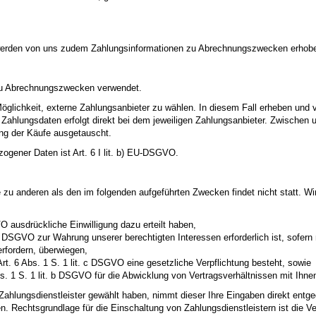
 werden von uns zudem Zahlungsinformationen zu Abrechnungszwecken erhoben
 zu Abrechnungszwecken verwendet.
öglichkeit, externe Zahlungsanbieter zu wählen. In diesem Fall erheben und v
Zahlungsdaten erfolgt direkt bei dem jeweiligen Zahlungsanbieter. Zwischen 
ung der Käufe ausgetauscht.
ogener Daten ist Art. 6 I lit. b) EU-DSGVO.
e zu anderen als den im folgenden aufgeführten Zwecken findet nicht statt. Wir
VO ausdrückliche Einwilligung dazu erteilt haben,
 f DSGVO zur Wahrung unserer berechtigten Interessen erforderlich ist, sofern 
rfordern, überwiegen,
Art. 6 Abs. 1 S. 1 lit. c DSGVO eine gesetzliche Verpflichtung besteht, sowie
s. 1 S. 1 lit. b DSGVO für die Abwicklung von Vertragsverhältnissen mit Ihnen 
Zahlungsdienstleister gewählt haben, nimmt dieser Ihre Eingaben direkt en
Rechtsgrundlage für die Einschaltung von Zahlungsdienstleistern ist die V