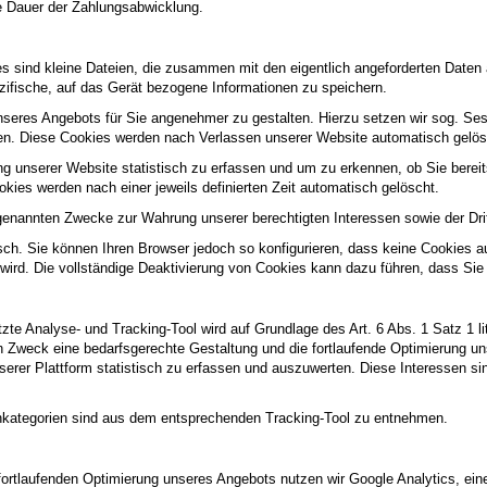
e Dauer der Zahlungsabwicklung.
s sind kleine Dateien, die zusammen mit den eigentlich angeforderten Daten 
ezifische, auf das Gerät bezogene Informationen zu speichern.
nseres Angebots für Sie angenehmer zu gestalten. Hierzu setzen wir sog. Se
ben. Diese Cookies werden nach Verlassen unserer Website automatisch gelös
g unserer Website statistisch zu erfassen und um zu erkennen, ob Sie bere
ies werden nach einer jeweils definierten Zeit automatisch gelöscht.
genannten Zwecke zur Wahrung unserer berechtigten Interessen sowie der Dritt
ch. Sie können Ihren Browser jedoch so konfigurieren, dass keine Cookies a
 wird. Die vollständige Deaktivierung von Cookies kann dazu führen, dass Sie
te Analyse- und Tracking-Tool wird auf Grundlage des Art. 6 Abs. 1 Satz 1 l
weck eine bedarfsgerechte Gestaltung und die fortlaufende Optimierung uns
er Plattform statistisch zu erfassen und auszuwerten. Diese Interessen sind
nkategorien sind aus dem entsprechenden Tracking-Tool zu entnehmen.
rtlaufenden Optimierung unseres Angebots nutzen wir Google Analytics, ein