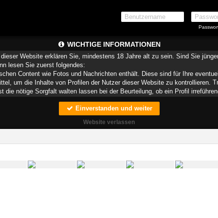
Passwor
WICHTIGE INFORMATIONEN
dieser Website erklären Sie, mindestens 18 Jahre alt zu sein. Sind Sie jüng
ann lesen Sie zuerst folgendes:
schen Content wie Fotos und Nachrichten enthält. Diese sind für Ihre eventue
ittel, um die Inhalte von Profilen der Nutzer dieser Website zu kontrollieren.
die nötige Sorgfalt walten lassen bei der Beurteilung, ob ein Profil irreführen
Einverstanden und weiter
teien, die zusammen mit den eigentlich angeforderten Daten aus dem Internet
speichern.
Website verlassen
munizieren. Sie wissen schließlich nie, ob diese gute oder schlechte Absich
ndere auf Sie zurückführbare Angaben.
liche oder finanzielle Angaben zu machen? Beenden Sie dann unverzüglich d
 erschleichen. Kommunizieren Sie daher über diese Website immer aufmerksam
r Website zu erstellen und darüber Nachrichten an Sie als Nutzer zu senden. 
Profile dienen lediglich dem Austausch von Nachrichten; physische Vereinbarung
 für Minderjährige anderweitig ungeeigneten Netzinhalten in Berührung kommen.
pielsweise
CyberPatrol
oder
Safety Surf
. Diese Programme blockieren den Z
enen angenommen wird, dass sie sich für Minderjährige nicht eignen. Über 
r, die einen Filter für bestimmte Netzinhalte anbieten. Erkundigen Sie sich be
 Funktion Ihres Internetbrowsers vertraut, so dass Sie nachsehen können, wel