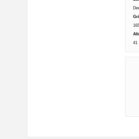
De
Gr
16
Alt
41 