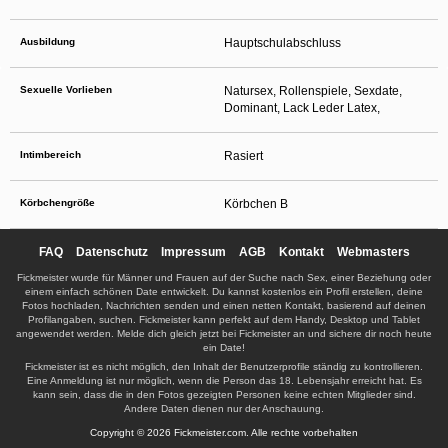
Ausbildung
Hauptschulabschluss
Sexuelle Vorlieben
Natursex, Rollenspiele, Sexdate,
Dominant, Lack Leder Latex,
Intimbereich
Rasiert
Körbchengröße
Körbchen B
FAQ
Datenschutz
Impressum
AGB
Kontakt
Webmasters
Fickmeister wurde für Männer und Frauen auf der Suche nach Sex, einer Beziehung oder
einem einfach schönen Date entwickelt. Du kannst kostenlos ein Profil erstellen, deine
Fotos hochladen, Nachrichten senden und einen netten Kontakt, basierend auf deinen
Profilangaben, suchen. Fickmeister kann perfekt auf dem Handy, Desktop und Tablet
angewendet werden. Melde dich gleich jetzt bei Fickmeister an und sichere dir noch heute
ein Date!
Fickmeister ist es nicht möglich, den Inhalt der Benutzerprofile ständig zu kontrollieren.
Eine Anmeldung ist nur möglich, wenn die Person das 18. Lebensjahr erreicht hat. Es
kann sein, dass die in den Fotos gezeigten Personen keine echten Mitglieder sind.
Andere Daten dienen nur der Anschauung.
Copyright © 2026 Fickmeister.com. Alle rechte vorbehalten