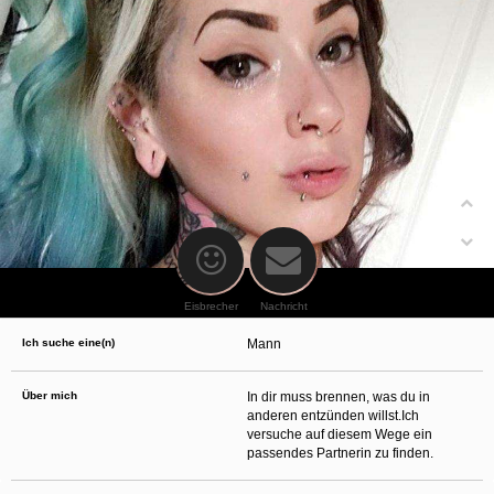
oder finanzielle Angaben zu machen? Beenden Sie dann unverzüglich
die Kommunikation mit dieser Person. Bedenken Sie, dass Menschen in
der Lage sind, sich solche Angaben auf listige Weise von Ihnen zu
erschleichen. Kommunizieren Sie daher über diese Website immer
aufmerksam und vorsichtig.
behält sich das Recht vor, selbst Profile auf dieser Website zu
erstellen und darüber Nachrichten an Sie als Nutzer zu senden. Mit Ihrer Nutzung
dieser Website verstehen und akzeptieren Sie, dass einige der Profile auf dieser
Website fingiert sind. Diese fingierten Profile dienen lediglich dem Austausch von
Nachrichten; physische Vereinbarungen mit Personen hinter fingierten Profilen sind
folglich nicht möglich.
Verhindern Sie, dass Ihre minderjährigen Kinder mit erotischen oder für Minderjährige
anderweitig ungeeigneten Netzinhalten in Berührung kommen. Dafür einige Tips:
Installieren Sie ein Jugendschutzprogramm auf Ihrem Gerät. Beispielsweise
CyberPatrol
oder
Safety Surf
. Diese Programme blockieren den Zugang zu
bestimmten Websites und Netzinhalten. Oft blockieren diese Programme
standardmäßig eine große Anzahl von Websites, von denen angenommen wird,
dass sie sich für Minderjährige nicht eignen. Über Updates können neue Websites
hinzugefügt werden.
Eisbrecher
Nachricht
Wenden Sie sich an Ihren Internetprovider. Es gibt Internetprovider, die einen Filter
für bestimmte Netzinhalte anbieten. Erkundigen Sie sich bei Ihrem Internetprovider
Ich suche eine(n)
Mann
danach.
Kontrollieren Sie Ihren Internetbrowser. Machen Sie sich mit der Funktion Ihres
Internetbrowsers vertraut, so dass Sie nachsehen können, welche Websites von
Ihren minderjährigen Kindern besucht wurden. Sprechen Sie Ihre minderjährigen
Über mich
In dir muss brennen, was du in
Kinder auf den Besuch unerwünschter Websites an und vermitteln Sie ihnen, dass
anderen entzünden willst.Ich
bestimmte Websites nicht für sie geeignet sind. Außerdem können Sie anhand des
versuche auf diesem Wege ein
Verlaufs das Interesse Ihres Kindes beurteilen und sich obiger Tips bedienen.
Sprechen Sie mit Ihren Kindern. Vermitteln Sie Ihren minderjährigen Kindern, dass
passendes Partnerin zu finden.
sie Fremden, z. B. auf einer Chat-Website, nie persönliche Angaben machen sollen.
Bringen Sie ihnen auch bei, dass viele Menschen im Internet ihre wahre Identität