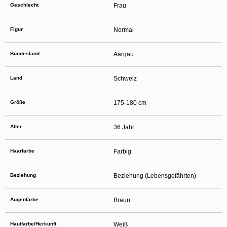
verbergen und mit einer Kontaktaufnahme durchaus böswillige Absichten
Geschlecht
Frau
einhergehen können. Sagen Sie Ihren Kindern auch, dass sie sich nicht mit
unbekannten anderen Minderjährigen, die sie im Netz getroffen haben, verabreden
sollen, ohne sich zuvor mit Ihnen beraten zu haben. Ferner empfiehlt es sich, Ihr
Figur
Normal
Kind wissen zu lassen, dass es Sie unverzüglich informieren soll, wenn eine Person
im Internet Kontakt mit ihm aufnehmen will oder wenn Ihr Kind auf sexuell getönte
Inhalte oder solche, die ihm Unbehagen verursachen, stößt.
Diese Website wird durch reCAPTCHA geschützt und es gelten die
Bundesland
Aargau
Datenschutzrichtlinien
sowie die
Allgemeinen Geschäftsbedingungen
von Google.
Auf die Nutzung dieser Website finden die
Allgemeinen Geschäftsbedingungen
und
die
Datenschutzerklärung
von
Anwendung. Mit Ihrem Klick auf
Land
Schweiz
„Einverstanden und weiter“ willigen Sie in die
Datenschutzerklärung
ein. Wenn Sie
sich auf der Website registrieren, willigen Sie zudem in die
Allgemeinen
Geschäftsbedingungen
ein.
Größe
175-180 cm
Alter
36 Jahr
Haarfarbe
Farbig
Beziehung
Beziehung (Lebensgefährten)
Augenfarbe
Braun
Hautfarbe/Herkunft
Weiß