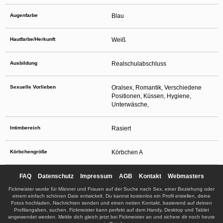
Augenfarbe
Blau
Hautfarbe/Herkunft
Weiß
Ausbildung
Realschulabschluss
Sexuelle Vorlieben
Oralsex, Romantik, Verschiedene
Positionen, Küssen, Hygiene,
Unterwäsche,
Intimbereich
Rasiert
Körbchengröße
Körbchen A
FAQ
Datenschutz
Impressum
AGB
Kontakt
Webmasters
Fickmeister wurde für Männer und Frauen auf der Suche nach Sex, einer Beziehung oder
einem einfach schönen Date entwickelt. Du kannst kostenlos ein Profil erstellen, deine
Fotos hochladen, Nachrichten senden und einen netten Kontakt, basierend auf deinen
Profilangaben, suchen. Fickmeister kann perfekt auf dem Handy, Desktop und Tablet
angewendet werden. Melde dich gleich jetzt bei Fickmeister an und sichere dir noch heute