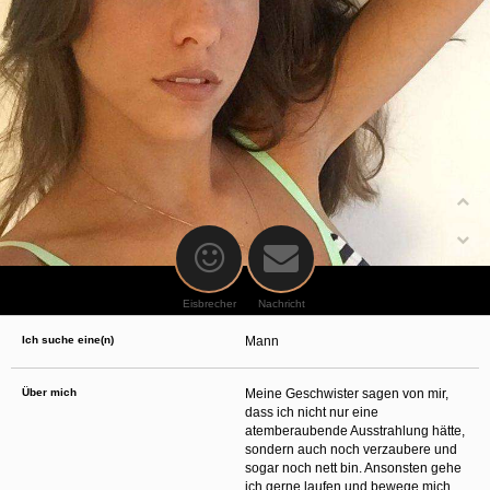
oder finanzielle Angaben zu machen? Beenden Sie dann unverzüglich
die Kommunikation mit dieser Person. Bedenken Sie, dass Menschen in
der Lage sind, sich solche Angaben auf listige Weise von Ihnen zu
erschleichen. Kommunizieren Sie daher über diese Website immer
aufmerksam und vorsichtig.
behält sich das Recht vor, selbst Profile auf dieser Website zu
erstellen und darüber Nachrichten an Sie als Nutzer zu senden. Mit Ihrer Nutzung
dieser Website verstehen und akzeptieren Sie, dass einige der Profile auf dieser
Website fingiert sind. Diese fingierten Profile dienen lediglich dem Austausch von
Nachrichten; physische Vereinbarungen mit Personen hinter fingierten Profilen sind
folglich nicht möglich.
Verhindern Sie, dass Ihre minderjährigen Kinder mit erotischen oder für Minderjährige
anderweitig ungeeigneten Netzinhalten in Berührung kommen. Dafür einige Tips:
Installieren Sie ein Jugendschutzprogramm auf Ihrem Gerät. Beispielsweise
CyberPatrol
oder
Safety Surf
. Diese Programme blockieren den Zugang zu
bestimmten Websites und Netzinhalten. Oft blockieren diese Programme
standardmäßig eine große Anzahl von Websites, von denen angenommen wird,
dass sie sich für Minderjährige nicht eignen. Über Updates können neue Websites
hinzugefügt werden.
Eisbrecher
Nachricht
Wenden Sie sich an Ihren Internetprovider. Es gibt Internetprovider, die einen Filter
für bestimmte Netzinhalte anbieten. Erkundigen Sie sich bei Ihrem Internetprovider
Ich suche eine(n)
Mann
danach.
Kontrollieren Sie Ihren Internetbrowser. Machen Sie sich mit der Funktion Ihres
Internetbrowsers vertraut, so dass Sie nachsehen können, welche Websites von
Ihren minderjährigen Kindern besucht wurden. Sprechen Sie Ihre minderjährigen
Über mich
Meine Geschwister sagen von mir,
Kinder auf den Besuch unerwünschter Websites an und vermitteln Sie ihnen, dass
dass ich nicht nur eine
bestimmte Websites nicht für sie geeignet sind. Außerdem können Sie anhand des
atemberaubende Ausstrahlung hätte,
Verlaufs das Interesse Ihres Kindes beurteilen und sich obiger Tips bedienen.
Sprechen Sie mit Ihren Kindern. Vermitteln Sie Ihren minderjährigen Kindern, dass
sondern auch noch verzaubere und
sie Fremden, z. B. auf einer Chat-Website, nie persönliche Angaben machen sollen.
sogar noch nett bin. Ansonsten gehe
Bringen Sie ihnen auch bei, dass viele Menschen im Internet ihre wahre Identität
ich gerne laufen und bewege mich