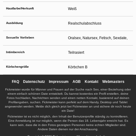
Hautfarbe/Herkunft
Weiß
Ausbildung
Realschulabschluss
Sexuelle Vorlieben
Oralsex, Natursex, Fetisch, Sexdate,
Intimbereich
Teilrasiert
Körbchengröße
Körbchen B
FAQ
Datenschutz
Impressum
AGB
Kontakt
Webmasters
Fickmeister wurde für Männer und Frauen auf der Suche nach Sex, einer Beziehung oder
einem einfach schönen Date entwickelt. Du kannst kostenlos ein Profil erstellen, deine
Fotos hochladen, Nachrichten senden und einen netten Kontakt, basierend auf deinen
Profilangaben, suchen. Fickmeister kann perfekt auf dem Handy, Desktop und Tablet
angewendet werden. Melde dich gleich jetzt bei Fickmeister an und sichere dir noch heute
ein Date!
Fickmeister ist es nicht möglich, den Inhalt der Benutzerprofile ständig zu kontrollieren.
Eine Anmeldung ist nur möglich, wenn die Person das 18. Lebensjahr erreicht hat. Es
kann sein, dass die in den Fotos gezeigten Personen keine echten Mitglieder sind.
Andere Daten dienen nur der Anschauung.