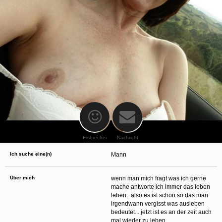
oder finanzielle Angaben zu machen? Beenden Sie dann unverzüglich
die Kommunikation mit dieser Person. Bedenken Sie, dass Menschen in
der Lage sind, sich solche Angaben auf listige Weise von Ihnen zu
erschleichen. Kommunizieren Sie daher über diese Website immer
aufmerksam und vorsichtig.
behält sich das Recht vor, selbst Profile auf dieser Website zu
erstellen und darüber Nachrichten an Sie als Nutzer zu senden. Mit Ihrer Nutzung
dieser Website verstehen und akzeptieren Sie, dass einige der Profile auf dieser
Website fingiert sind. Diese fingierten Profile dienen lediglich dem Austausch von
Nachrichten; physische Vereinbarungen mit Personen hinter fingierten Profilen sind
folglich nicht möglich.
Verhindern Sie, dass Ihre minderjährigen Kinder mit erotischen oder für Minderjährige
anderweitig ungeeigneten Netzinhalten in Berührung kommen. Dafür einige Tips:
Installieren Sie ein Jugendschutzprogramm auf Ihrem Gerät. Beispielsweise
CyberPatrol
oder
Safety Surf
. Diese Programme blockieren den Zugang zu
bestimmten Websites und Netzinhalten. Oft blockieren diese Programme
standardmäßig eine große Anzahl von Websites, von denen angenommen wird,
dass sie sich für Minderjährige nicht eignen. Über Updates können neue Websites
hinzugefügt werden.
Eisbrecher
Nachricht
Wenden Sie sich an Ihren Internetprovider. Es gibt Internetprovider, die einen Filter
für bestimmte Netzinhalte anbieten. Erkundigen Sie sich bei Ihrem Internetprovider
Ich suche eine(n)
Mann
danach.
Kontrollieren Sie Ihren Internetbrowser. Machen Sie sich mit der Funktion Ihres
Internetbrowsers vertraut, so dass Sie nachsehen können, welche Websites von
Ihren minderjährigen Kindern besucht wurden. Sprechen Sie Ihre minderjährigen
Über mich
wenn man mich fragt was ich gerne
Kinder auf den Besuch unerwünschter Websites an und vermitteln Sie ihnen, dass
mache antworte ich immer das leben
bestimmte Websites nicht für sie geeignet sind. Außerdem können Sie anhand des
leben...also es ist schon so das man
Verlaufs das Interesse Ihres Kindes beurteilen und sich obiger Tips bedienen.
Sprechen Sie mit Ihren Kindern. Vermitteln Sie Ihren minderjährigen Kindern, dass
irgendwann vergisst was ausleben
sie Fremden, z. B. auf einer Chat-Website, nie persönliche Angaben machen sollen.
bedeutet... jetzt ist es an der zeit auch
Bringen Sie ihnen auch bei, dass viele Menschen im Internet ihre wahre Identität
mal wieder zu leben...