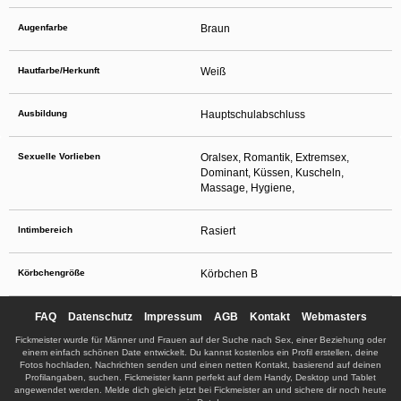
Augenfarbe
Braun
Hautfarbe/Herkunft
Weiß
Ausbildung
Hauptschulabschluss
Sexuelle Vorlieben
Oralsex, Romantik, Extremsex,
Dominant, Küssen, Kuscheln,
Massage, Hygiene,
Intimbereich
Rasiert
Körbchengröße
Körbchen B
FAQ
Datenschutz
Impressum
AGB
Kontakt
Webmasters
Fickmeister wurde für Männer und Frauen auf der Suche nach Sex, einer Beziehung oder
einem einfach schönen Date entwickelt. Du kannst kostenlos ein Profil erstellen, deine
Fotos hochladen, Nachrichten senden und einen netten Kontakt, basierend auf deinen
Profilangaben, suchen. Fickmeister kann perfekt auf dem Handy, Desktop und Tablet
angewendet werden. Melde dich gleich jetzt bei Fickmeister an und sichere dir noch heute