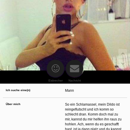
oder finanzielle Angaben zu machen? Beenden Sie dann unverzüglich
die Kommunikation mit dieser Person. Bedenken Sie, dass Menschen in
der Lage sind, sich solche Angaben auf listige Weise von Ihnen zu
erschleichen. Kommunizieren Sie daher über diese Website immer
aufmerksam und vorsichtig.
behält sich das Recht vor, selbst Profile auf dieser Website zu
erstellen und darüber Nachrichten an Sie als Nutzer zu senden. Mit Ihrer Nutzung
dieser Website verstehen und akzeptieren Sie, dass einige der Profile auf dieser
Website fingiert sind. Diese fingierten Profile dienen lediglich dem Austausch von
Nachrichten; physische Vereinbarungen mit Personen hinter fingierten Profilen sind
folglich nicht möglich.
Verhindern Sie, dass Ihre minderjährigen Kinder mit erotischen oder für Minderjährige
anderweitig ungeeigneten Netzinhalten in Berührung kommen. Dafür einige Tips:
Installieren Sie ein Jugendschutzprogramm auf Ihrem Gerät. Beispielsweise
CyberPatrol
oder
Safety Surf
. Diese Programme blockieren den Zugang zu
bestimmten Websites und Netzinhalten. Oft blockieren diese Programme
standardmäßig eine große Anzahl von Websites, von denen angenommen wird,
dass sie sich für Minderjährige nicht eignen. Über Updates können neue Websites
hinzugefügt werden.
Eisbrecher
Nachricht
Wenden Sie sich an Ihren Internetprovider. Es gibt Internetprovider, die einen Filter
für bestimmte Netzinhalte anbieten. Erkundigen Sie sich bei Ihrem Internetprovider
Ich suche eine(n)
Mann
danach.
Kontrollieren Sie Ihren Internetbrowser. Machen Sie sich mit der Funktion Ihres
Internetbrowsers vertraut, so dass Sie nachsehen können, welche Websites von
Ihren minderjährigen Kindern besucht wurden. Sprechen Sie Ihre minderjährigen
Über mich
So ein Schlamassel, mein Dildo ist
Kinder auf den Besuch unerwünschter Websites an und vermitteln Sie ihnen, dass
reingeflutscht und ich komm so
bestimmte Websites nicht für sie geeignet sind. Außerdem können Sie anhand des
schlecht dran. Komm doch mal zu
Verlaufs das Interesse Ihres Kindes beurteilen und sich obiger Tips bedienen.
Sprechen Sie mit Ihren Kindern. Vermitteln Sie Ihren minderjährigen Kindern, dass
mir, kannst du mir helfen ihn raus zu
sie Fremden, z. B. auf einer Chat-Website, nie persönliche Angaben machen sollen.
hohlen. Ach, wenn du es geschafft
Bringen Sie ihnen auch bei, dass viele Menschen im Internet ihre wahre Identität
hast, ist ja dann platz und du kannst